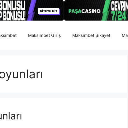
ksimbet
Maksimbet Giriş
Maksimbet Şikayet
Ma
oyunları
nları