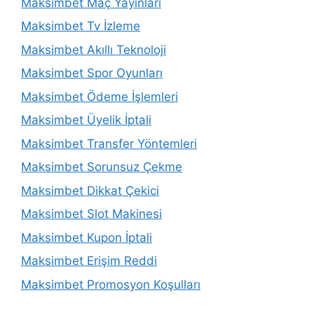
Maksimbet Maç Yayınları
Maksimbet Tv İzleme
Maksimbet Akıllı Teknoloji
Maksimbet Spor Oyunları
Maksimbet Ödeme İşlemleri
Maksimbet Üyelik İptali
Maksimbet Transfer Yöntemleri
Maksimbet Sorunsuz Çekme
Maksimbet Dikkat Çekici
Maksimbet Slot Makinesi
Maksimbet Kupon İptali
Maksimbet Erişim Reddi
Maksimbet Promosyon Koşulları