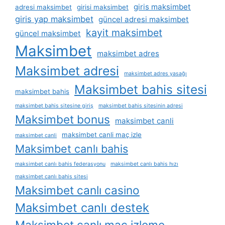
giris maksimbet
adresi maksimbet
girisi maksimbet
giris yap maksimbet
güncel adresi maksimbet
kayit maksimbet
güncel maksimbet
Maksimbet
maksimbet adres
Maksimbet adresi
maksimbet adres yasağı
Maksimbet bahis sitesi
maksimbet bahis
maksimbet bahis sitesine giriş
maksimbet bahis sitesinin adresi
Maksimbet bonus
maksimbet canli
maksimbet canli maç izle
maksimbet canli
Maksimbet canlı bahis
maksimbet canlı bahis federasyonu
maksimbet canlı bahis hızı
maksimbet canlı bahis sitesi
Maksimbet canlı casino
Maksimbet canlı destek
Maksimbet canlı maç izleme