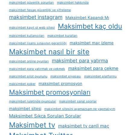
maksimbet güvenlik sorunları
maksimbet hakkında
maksimbet hesap güvenliği ve şifreleme
maksimbet instagram
Maksimbet Kapandı Mı
Maksimbet kaç oldu
maksimbet kayıt ol web sitesi
maksimbet kullanıcıları
maksimbet kuralları
maksimbet maç izleme
maksimbet lisans sınavının geçerliliği
Maksimbet nasıl bir site
maksimbet para yatırma
maksimbet online oyunları
maksimbet para çekme
maksimbet para yatırmak ve çekmek
maksimbet pilot oyununu
maksimbet piyasası
maksimbet platformu
maksimbet promosyon
maksimbet poker
Maksimbet promosyonları
maksimbet ruletinde oyuncular
maksimbet sanal sporlar
maksimbet sitesi
maksimbet sitesini açamazsam ne yapmalıyım
Maksimbet Sıkça Sorulan Sorular
Maksimbet tv
maksimbet tv canli maç