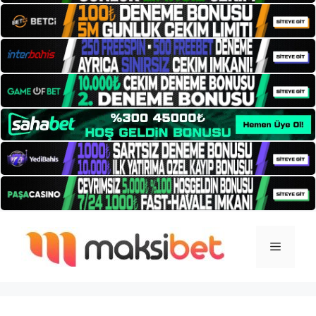
İçeriğe
atla
Menü