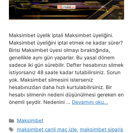
Maksimbet üyelik iptali Maksimbet üyeliğini.
Maksimbet üyeliğini iptal etmek ne kadar sürer?
Birisi Maksimbet üyesi olmayı bıraktığında,
genellikle aynı gün yaparlar. Bu yasal dönem
sadece iki gün sürebilir. Defter hesabınızı silmek
istiyorsanız 48 saate kadar tutabilirsiniz. Sorun
yok. Maksimbet silmesini isterseniz
hesabınızdan daha hızlı kurtulabilirsiniz. Bir
hesabı silmenin nedeni düşünülmesi gereken en
önemli şeydir. Nedenini …
Devamını oku…
Kategoriler
Maksimbet
Etiketler
maksimbet canli maç izle
,
maksimbet sipariş