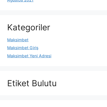
Kategoriler
Maksimbet
Maksimbet Giriş
Maksimbet Yeni Adresi
Etiket Bulutu