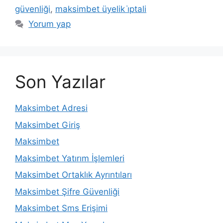
güvenliği
,
maksimbet üyelik i̇ptali
Yorum yap
Son Yazılar
Maksimbet Adresi
Maksimbet Giriş
Maksimbet
Maksimbet Yatırım İşlemleri
Maksimbet Ortaklık Ayrıntıları
Maksimbet Şifre Güvenliği
Maksimbet Sms Erişimi