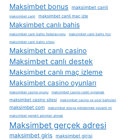
Maksimbet bonus
maksimbet canli
maksimbet canli maç izle
maksimbet canli
Maksimbet canlı bahis
maksimbet canlı bahis federasyonu
maksimbet canlı bahis hızı
maksimbet canlı bahis sitesi
Maksimbet canlı casino
Maksimbet canlı destek
Maksimbet canlı maç izleme
Maksimbet casino oyunları
maksimbet casino oyunu
maksimbet casino ruleti oynamak
maksimbet casino sitesi
maksimbet casino ve spor bahisleri
maksimbet com
maksimbet dosya göndermek güvenli mi
maksimbet gerekli adımları atmak
Maksimbet gerçek adresi
maksimbet giris
maksimbet girisi