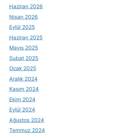
Haziran 2026
Nisan 2026
Eylül 2025
Haziran 2025
Mayıs 2025
Şubat 2025
Ocak 2025
Aralık 2024
Kasım 2024
Ekim 2024
Eylül 2024
Ağustos 2024
Temmuz 2024