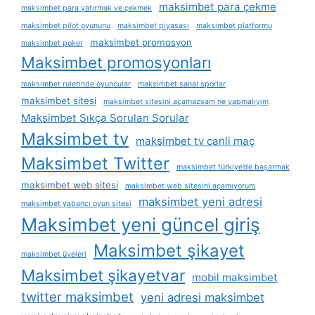
maksimbet para çekme
maksimbet para yatırmak ve çekmek
maksimbet pilot oyununu
maksimbet piyasası
maksimbet platformu
maksimbet promosyon
maksimbet poker
Maksimbet promosyonları
maksimbet ruletinde oyuncular
maksimbet sanal sporlar
maksimbet sitesi
maksimbet sitesini açamazsam ne yapmalıyım
Maksimbet Sıkça Sorulan Sorular
Maksimbet tv
maksimbet tv canli maç
Maksimbet Twitter
maksimbet türkiye’de başarmak
maksimbet web sitesi
maksimbet web sitesini açamıyorum
maksimbet yeni adresi
maksimbet yabancı oyun sitesi
Maksimbet yeni güncel giriş
Maksimbet şikayet
maksimbet üyeleri
Maksimbet şikayetvar
mobil maksimbet
twitter maksimbet
yeni adresi maksimbet