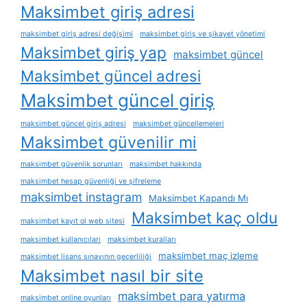
Maksimbet giriş adresi
maksimbet giriş adresi değişimi
maksimbet giriş ve şikayet yönetimi
Maksimbet giriş yap
maksimbet güncel
Maksimbet güncel adresi
Maksimbet güncel giriş
maksimbet güncel giriş adresi
maksimbet güncellemeleri
Maksimbet güvenilir mi
maksimbet güvenlik sorunları
maksimbet hakkında
maksimbet hesap güvenliği ve şifreleme
maksimbet instagram
Maksimbet Kapandı Mı
Maksimbet kaç oldu
maksimbet kayıt ol web sitesi
maksimbet kullanıcıları
maksimbet kuralları
maksimbet maç izleme
maksimbet lisans sınavının geçerliliği
Maksimbet nasıl bir site
maksimbet para yatırma
maksimbet online oyunları