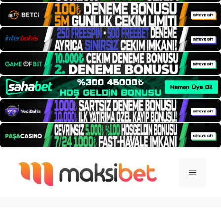
İçeriğe
atla
Menü