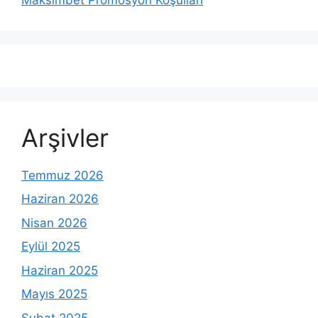
Arşivler
Temmuz 2026
Haziran 2026
Nisan 2026
Eylül 2025
Haziran 2025
Mayıs 2025
Şubat 2025