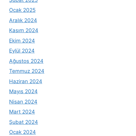
Ocak 2025
Aralık 2024
Kasım 2024
Ekim 2024
Eylül 2024
Ağustos 2024
Temmuz 2024
Haziran 2024
Mayıs 2024
Nisan 2024
Mart 2024
Şubat 2024
Ocak 2024