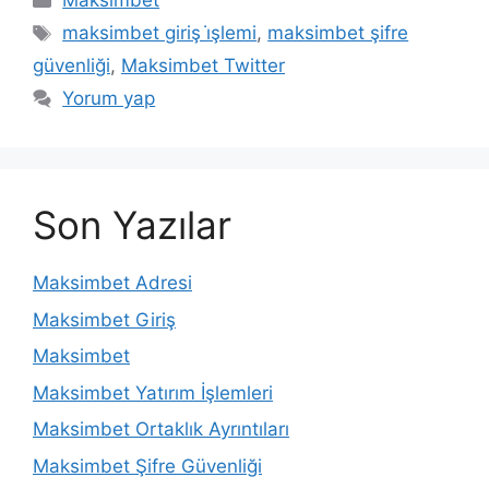
Maksimbet
Etiketler
maksimbet giriş i̇şlemi
,
maksimbet şifre
güvenliği
,
Maksimbet Twitter
Yorum yap
Son Yazılar
Maksimbet Adresi
Maksimbet Giriş
Maksimbet
Maksimbet Yatırım İşlemleri
Maksimbet Ortaklık Ayrıntıları
Maksimbet Şifre Güvenliği