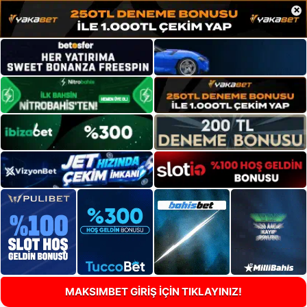
×
MAKSIMBET GİRİŞ İÇİN TIKLAYINIZ!