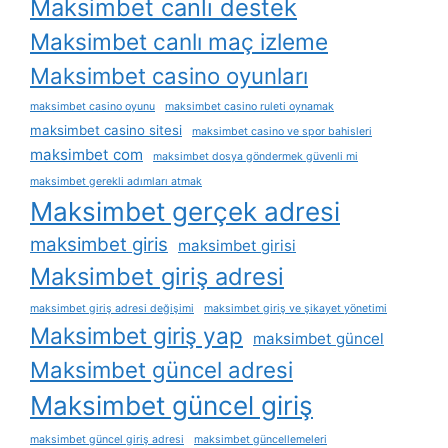
Maksimbet canlı destek
Maksimbet canlı maç izleme
Maksimbet casino oyunları
maksimbet casino oyunu
maksimbet casino ruleti oynamak
maksimbet casino sitesi
maksimbet casino ve spor bahisleri
maksimbet com
maksimbet dosya göndermek güvenli mi
maksimbet gerekli adımları atmak
Maksimbet gerçek adresi
maksimbet giris
maksimbet girisi
Maksimbet giriş adresi
maksimbet giriş adresi değişimi
maksimbet giriş ve şikayet yönetimi
Maksimbet giriş yap
maksimbet güncel
Maksimbet güncel adresi
Maksimbet güncel giriş
maksimbet güncel giriş adresi
maksimbet güncellemeleri