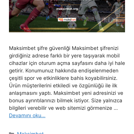
Maksimbet şifre güvenliği Maksimbet şifrenizi
girdiğiniz adrese farklı bir yere taşıyarak mobil
cihazlar için oturum açma sayfasını daha iyi hale
getirir. Konumunuz hakkında endişelenmeden
çeşitli spor ve etkinliklere bahis koyabilirsiniz.
Ürün müşterilerini etkiledi ve özgünlüğü ile ilk
anlaşmasını yaptı. Maksimbet yeni adresinizi ve
bonus ayrıntılarınızı bilmek istiyor. Size yalnızca
bilgileri verebilir ve web sitemizi görmenize …
Devamını oku…
Kategoriler