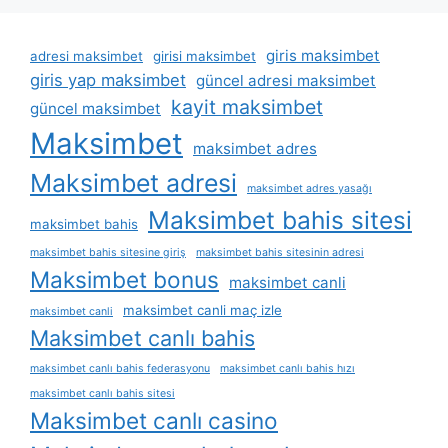
giris maksimbet
adresi maksimbet
girisi maksimbet
giris yap maksimbet
güncel adresi maksimbet
kayit maksimbet
güncel maksimbet
Maksimbet
maksimbet adres
Maksimbet adresi
maksimbet adres yasağı
Maksimbet bahis sitesi
maksimbet bahis
maksimbet bahis sitesine giriş
maksimbet bahis sitesinin adresi
Maksimbet bonus
maksimbet canli
maksimbet canli maç izle
maksimbet canli
Maksimbet canlı bahis
maksimbet canlı bahis federasyonu
maksimbet canlı bahis hızı
maksimbet canlı bahis sitesi
Maksimbet canlı casino