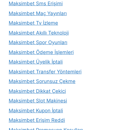
Maksimbet Sms Erişimi
Maksimbet Maç Yayınları
Maksimbet Tv İzleme
Maksimbet Akıllı Teknoloji
Maksimbet Spor Oyunları
Maksimbet Ödeme İşlemleri
Maksimbet Üyelik İptali
Maksimbet Transfer Yöntemleri
Maksimbet Sorunsuz Çekme
Maksimbet Dikkat Çekici
Maksimbet Slot Makinesi
Maksimbet Kupon İptali
Maksimbet Erişim Reddi
Maksimbet Promosyon Koşulları