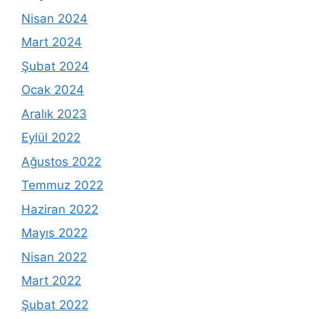
Nisan 2024
Mart 2024
Şubat 2024
Ocak 2024
Aralık 2023
Eylül 2022
Ağustos 2022
Temmuz 2022
Haziran 2022
Mayıs 2022
Nisan 2022
Mart 2022
Şubat 2022