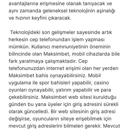
avantajlarına erişmesine olanak tanıyacak ve
aynı zamanda geleneksel teknolojinin aşinalığı
ve hızının keyfini çıkaracak.
Teknolojideki son gelişmeler sayesinde artık
herkesin cep telefonundan işlem yapması
mümkün. Kullanıcı memnuniyetinin öneminin
bilincinde olan Maksimbet, mobil cihazlarda bile
fark yaratmaya çalışmaktadır. Cep
telefonunuzdan internet erişimi olan her yerden
Maksimbet bahis oynayabilirsiniz. Mobil
uygulama ile spor bahisleri yapabilir, casino
oyunları oynayabilir, yatırım yapabilir ve para
çekebilirsiniz. Maksimbet web sitesi kurulduğu
günden bu yana üyeler için giriş adresini sürekli
olarak güncelledi. Bir web sitesinin giriş adresi
değişirse, oyuncuların siteye erişebilmek için
mevcut giriş adreslerini bilmeleri gerekir. Mevcut