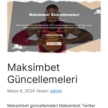
Maksimbet
Güncellemeleri
Mayıs 8, 2024
Yazarı:
admin
Maksimbet güncellemeleri Maksimbet Twitter