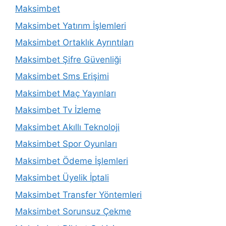
Maksimbet
Maksimbet Yatırım İşlemleri
Maksimbet Ortaklık Ayrıntıları
Maksimbet Şifre Güvenliği
Maksimbet Sms Erişimi
Maksimbet Maç Yayınları
Maksimbet Tv İzleme
Maksimbet Akıllı Teknoloji
Maksimbet Spor Oyunları
Maksimbet Ödeme İşlemleri
Maksimbet Üyelik İptali
Maksimbet Transfer Yöntemleri
Maksimbet Sorunsuz Çekme