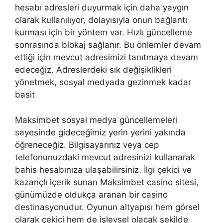
hesabı adresleri duyurmak için daha yaygın
olarak kullanılıyor, dolayısıyla onun bağlantı
kurması için bir yöntem var. Hızlı güncelleme
sonrasında blokaj sağlanır. Bu önlemler devam
ettiği için mevcut adresimizi tanıtmaya devam
edeceğiz. Adreslerdeki sık değişiklikleri
yönetmek, sosyal medyada gezinmek kadar
basit
Maksimbet sosyal medya güncellemeleri
sayesinde gideceğimiz yerin yerini yakında
öğreneceğiz. Bilgisayarınız veya cep
telefonunuzdaki mevcut adresinizi kullanarak
bahis hesabınıza ulaşabilirsiniz. İlgi çekici ve
kazançlı içerik sunan Maksimbet casino sitesi,
günümüzde oldukça aranan bir casino
destinasyonudur. Oyunun altyapısı hem görsel
olarak çekici hem de işlevsel olacak şekilde