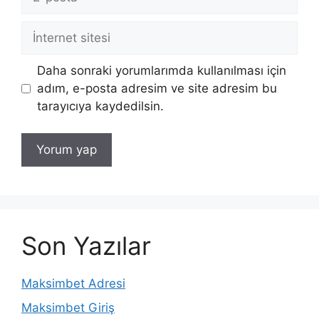
posta
İnternet
sitesi
Daha sonraki yorumlarımda kullanılması için
adım, e-posta adresim ve site adresim bu
tarayıcıya kaydedilsin.
Son Yazılar
Maksimbet Adresi
Maksimbet Giriş