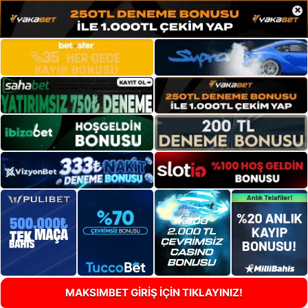
×
MAKSIMBET GİRİŞ İÇİN TIKLAYINIZ!