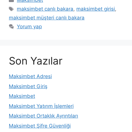
Maksimbet
Etiketler
maksimbet canlı bakara
,
maksimbet girisi
,
maksimbet müşteri canlı bakara
Yorum yap
Son Yazılar
Maksimbet Adresi
Maksimbet Giriş
Maksimbet
Maksimbet Yatırım İşlemleri
Maksimbet Ortaklık Ayrıntıları
Maksimbet Şifre Güvenliği