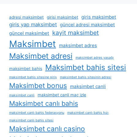
giris maksimbet
adresi maksimbet
girisi maksimbet
giris yap maksimbet
güncel adresi maksimbet
kayit maksimbet
güncel maksimbet
Maksimbet
maksimbet adres
Maksimbet adresi
maksimbet adres yasağı
Maksimbet bahis sitesi
maksimbet bahis
maksimbet bahis sitesine giriş
maksimbet bahis sitesinin adresi
Maksimbet bonus
maksimbet canli
maksimbet canli maç izle
maksimbet canli
Maksimbet canlı bahis
maksimbet canlı bahis federasyonu
maksimbet canlı bahis hızı
maksimbet canlı bahis sitesi
Maksimbet canlı casino