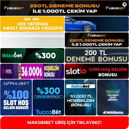
×
MAKSIMBET GİRİŞ İÇİN TIKLAYINIZ!