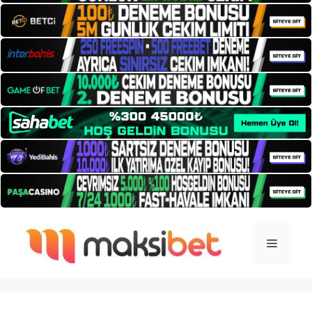
İçeriğe
atla
Menü