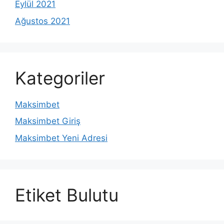
Eylül 2021
Ağustos 2021
Kategoriler
Maksimbet
Maksimbet Giriş
Maksimbet Yeni Adresi
Etiket Bulutu