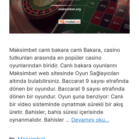
Maksimbet canlı bakara canlı Bakara, casino
tutkunları arasında en popüler casino
oyunlarından biridir. Canlı bakara oyunlarını
Maksimbet web sitesinde Oyun Sağlayıcıları
altında bulabilirsiniz. Baccarat 9 sayısı etrafında
dönen bir oyundur. Baccarat 9 sayısı etrafında
dönen bir oyundur. Oyun şuna benziyor: Canlı
bir video sisteminde oynatmak sürekli bir akış
üretir. Bahisler, bahis süresi içerisinde
oynanmalıdır. Bahisler …
Devamını oku…
Kategoriler