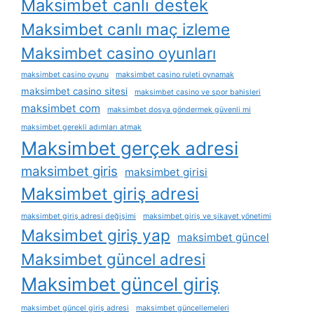
Maksimbet canlı destek
Maksimbet canlı maç izleme
Maksimbet casino oyunları
maksimbet casino oyunu
maksimbet casino ruleti oynamak
maksimbet casino sitesi
maksimbet casino ve spor bahisleri
maksimbet com
maksimbet dosya göndermek güvenli mi
maksimbet gerekli adımları atmak
Maksimbet gerçek adresi
maksimbet giris
maksimbet girisi
Maksimbet giriş adresi
maksimbet giriş adresi değişimi
maksimbet giriş ve şikayet yönetimi
Maksimbet giriş yap
maksimbet güncel
Maksimbet güncel adresi
Maksimbet güncel giriş
maksimbet güncel giriş adresi
maksimbet güncellemeleri