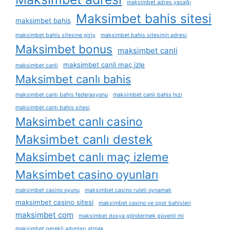
maksimbet adres yasağı
Maksimbet bahis sitesi
maksimbet bahis
maksimbet bahis sitesine giriş
maksimbet bahis sitesinin adresi
Maksimbet bonus
maksimbet canli
maksimbet canli maç izle
maksimbet canli
Maksimbet canlı bahis
maksimbet canlı bahis federasyonu
maksimbet canlı bahis hızı
maksimbet canlı bahis sitesi
Maksimbet canlı casino
Maksimbet canlı destek
Maksimbet canlı maç izleme
Maksimbet casino oyunları
maksimbet casino oyunu
maksimbet casino ruleti oynamak
maksimbet casino sitesi
maksimbet casino ve spor bahisleri
maksimbet com
maksimbet dosya göndermek güvenli mi
maksimbet gerekli adımları atmak