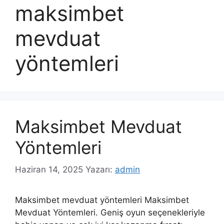
maksimbet
mevduat
yöntemleri
Maksimbet Mevduat
Yöntemleri
Haziran 14, 2025
Yazarı:
admin
Maksimbet mevduat yöntemleri Maksimbet
Mevduat Yöntemleri. Geniş oyun seçenekleriyle