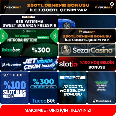
×
MAKSIMBET GİRİŞ İÇİN TIKLAYINIZ!