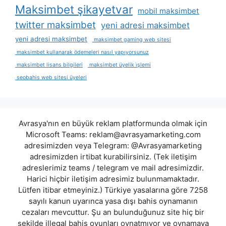
Maksimbet şikayetvar
mobil maksimbet
twitter maksimbet
yeni adresi maksimbet
yeni adresi maksimbet
maksimbet gaming web sitesi
maksimbet kullanarak ödemeleri nasıl yapıyorsunuz
maksimbet lisans bilgileri
maksimbet üyelik i̇şlemi
seobahis web sitesi üyeleri
Avrasya'nın en büyük reklam platformunda olmak için
Microsoft Teams:
reklam@avrasyamarketing.com
adresimizden veya Telegram: @Avrasyamarketing
adresimizden irtibat kurabilirsiniz. (Tek iletişim
adreslerimiz teams / telegram ve mail adresimizdir.
Harici hiçbir iletişim adresimiz bulunmamaktadır.
Lütfen itibar etmeyiniz.) Türkiye yasalarına göre 7258
sayılı kanun uyarınca yasa dışı bahis oynamanın
cezaları mevcuttur. Şu an bulunduğunuz site hiç bir
şekilde illegal bahis oyunları oynatmıyor ve oynamaya