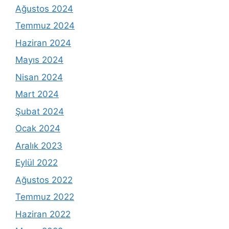
Ağustos 2024
Temmuz 2024
Haziran 2024
Mayıs 2024
Nisan 2024
Mart 2024
Şubat 2024
Ocak 2024
Aralık 2023
Eylül 2022
Ağustos 2022
Temmuz 2022
Haziran 2022