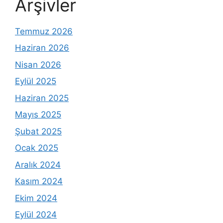
Arşivler
Temmuz 2026
Haziran 2026
Nisan 2026
Eylül 2025
Haziran 2025
Mayıs 2025
Şubat 2025
Ocak 2025
Aralık 2024
Kasım 2024
Ekim 2024
Eylül 2024