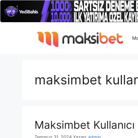
İçeriğe
atla
Ma
maksimbet kullan
Maksimbet Kullanıcı
Temmuz 31, 2024
Yazarı:
admin