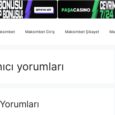
ksimbet
Maksimbet Giriş
Maksimbet Şikayet
Ma
ıcı yorumları
 Yorumları