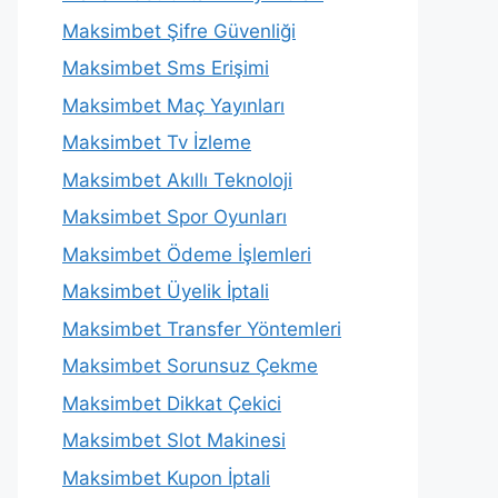
Maksimbet Şifre Güvenliği
Maksimbet Sms Erişimi
Maksimbet Maç Yayınları
Maksimbet Tv İzleme
Maksimbet Akıllı Teknoloji
Maksimbet Spor Oyunları
Maksimbet Ödeme İşlemleri
Maksimbet Üyelik İptali
Maksimbet Transfer Yöntemleri
Maksimbet Sorunsuz Çekme
Maksimbet Dikkat Çekici
Maksimbet Slot Makinesi
Maksimbet Kupon İptali