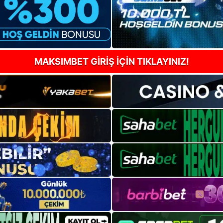
MAKSIMBET GİRİŞ İÇİN TIKLAYINIZ!