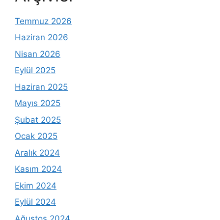
Temmuz 2026
Haziran 2026
Nisan 2026
Eylül 2025
Haziran 2025
Mayıs 2025
Şubat 2025
Ocak 2025
Aralık 2024
Kasım 2024
Ekim 2024
Eylül 2024
Ağustos 2024