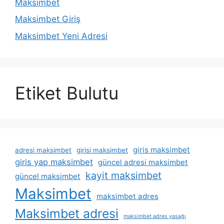
Maksimbet
Maksimbet Giriş
Maksimbet Yeni Adresi
Etiket Bulutu
giris maksimbet
adresi maksimbet
girisi maksimbet
giris yap maksimbet
güncel adresi maksimbet
kayit maksimbet
güncel maksimbet
Maksimbet
maksimbet adres
Maksimbet adresi
maksimbet adres yasağı