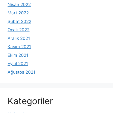
Nisan 2022
Mart 2022
Şubat 2022
Ocak 2022
Aralık 2021
Kasım 2021
Ekim 2021
Eylül 2021
Ağustos 2021
Kategoriler