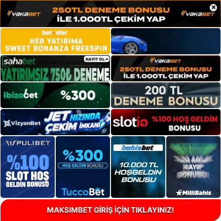
×
MAKSIMBET GİRİŞ İÇİN TIKLAYINIZ!