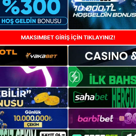
MAKSIMBET GİRİŞ İÇİN TIKLAYINIZ!