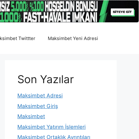
ksimbet Twittter
Maksimbet Yeni Adresi
Son Yazılar
Maksimbet Adresi
Maksimbet Giriş
Maksimbet
Maksimbet Yatırım İşlemleri
Maksimbet Ortaklık Ayrıntıları