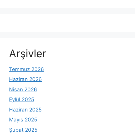
Arşivler
Temmuz 2026
Haziran 2026
Nisan 2026
Eylül 2025
Haziran 2025
Mayıs 2025
Şubat 2025