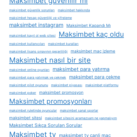
Maksimbet güvenilir mi
maksimbet güvenlik sorunları
maksimbet hakkında
maksimbet hesap güvenliği ve şifreleme
maksimbet instagram
Maksimbet Kapandı Mı
Maksimbet kaç oldu
maksimbet kayıt ol web sitesi
maksimbet kullanıcıları
maksimbet kuralları
maksimbet maç izleme
maksimbet lisans sınavının geçerliliği
Maksimbet nasıl bir site
maksimbet para yatırma
maksimbet online oyunları
maksimbet para çekme
maksimbet para yatırmak ve çekmek
maksimbet pilot oyununu
maksimbet piyasası
maksimbet platformu
maksimbet promosyon
maksimbet poker
Maksimbet promosyonları
maksimbet ruletinde oyuncular
maksimbet sanal sporlar
maksimbet sitesi
maksimbet sitesini açamazsam ne yapmalıyım
Maksimbet Sıkça Sorulan Sorular
Maksimbet tv
maksimbet tv canli maç