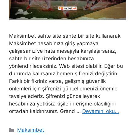
Maksimbet sahte site sahte bir site kullanarak
Maksimbet hesabınıza giriş yapmaya
çalışırsanız ve hata mesajıyla karşılaşırsanız,
sahte bir site üzerinden hesabınıza
yönlendirileceksiniz. Web sitesi olabilir. Eğer bu
durumda kalırsanız hemen şifrenizi değiştirin.
Farklı bir fikriniz varsa, gelişmiş güvenlik
önlemleri için şifrenizi güncellemenizi önemle
tavsiye ederiz. Şifrenizi güncelleyerek
hesabınıza yetkisiz kişilerin erişme olasılığını
ortadan kaldırırsınız. Grand …
Devamını oku…
Kategoriler
Maksimbet