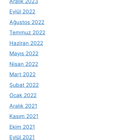
Aralık 2023
Eylül 2022
Ağustos 2022
Temmuz 2022
Haziran 2022
Mayıs 2022
Nisan 2022
Mart 2022
Şubat 2022
Ocak 2022
Aralık 2021
Kasım 2021
Ekim 2021
Eylül 2021