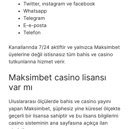
Twitter, ınstagram ve facebook
Whatsapp
Telegram
E-e-posta
Telefon
Kanallarında 7/24 aktiftir ve yalnızca Maksimbet
üyelerine değil istisnasız tüm bahis ve casino
tutkunlarına hizmet verir.
Maksimbet casino lisansı
var mı
Uluslararası ölçülerde bahis ve casino yayını
yapan Maksimbet, şüphesiz yine küresel ölçekte
geçerli bir lisansa sahiptir ve bu lisans bilgilerini
casino sisteminin ana sayfasına açıkça ilan