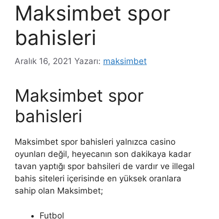
Maksimbet spor
bahisleri
Aralık 16, 2021
Yazarı:
maksimbet
Maksimbet spor
bahisleri
Maksimbet spor bahisleri yalnızca casino
oyunları değil, heyecanın son dakikaya kadar
tavan yaptığı spor bahsileri de vardır ve illegal
bahis siteleri içerisinde en yüksek oranlara
sahip olan Maksimbet;
Futbol