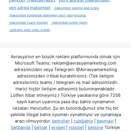
yeni adresi maksimbet
maksimbet gaming web sitesi
maksimbet kullanarak ödemeleri nasıl yapıyorsunuz
maksimbet lisans bilgileri
maksimbet üyelik i̇şlemi
seobahis web sitesi üyeleri
Avrasya'nın en büyük reklam platformunda olmak için
Microsoft Teams:
reklam@avrasyamarketing.com
adresimizden veya Telegram: @Avrasyamarketing
adresimizden irtibat kurabilirsiniz. (Tek iletişim
adreslerimiz teams / telegram ve mail adresimizdir.
Harici hiçbir iletişim adresimiz bulunmamaktadır.
Lütfen itibar etmeyiniz.) Türkiye yasalarına göre 7258
sayılı kanun uyarınca yasa dışı bahis oynamanın
cezaları mevcuttur. Şu an bulunduğunuz site hiç bir
şekilde illegal bahis oyunları oynatmıyor ve oynamaya
aracı olmuyordur.
betroller
|
rubibahis
|
baymavi
|
betpanda
|
betgar
|
erxbet
|
nissbet
|
betsine
Türkiye