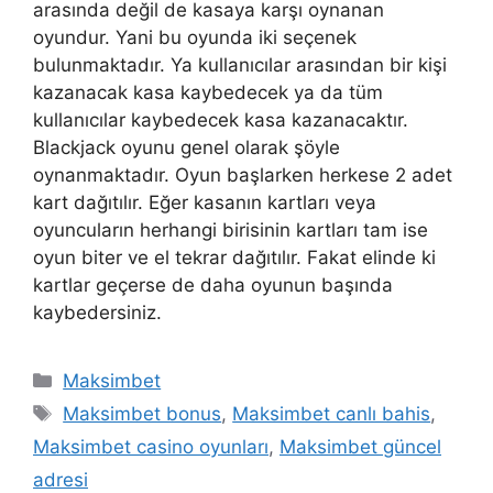
arasında değil de kasaya karşı oynanan
oyundur. Yani bu oyunda iki seçenek
bulunmaktadır. Ya kullanıcılar arasından bir kişi
kazanacak kasa kaybedecek ya da tüm
kullanıcılar kaybedecek kasa kazanacaktır.
Blackjack oyunu genel olarak şöyle
oynanmaktadır. Oyun başlarken herkese 2 adet
kart dağıtılır. Eğer kasanın kartları veya
oyuncuların herhangi birisinin kartları tam ise
oyun biter ve el tekrar dağıtılır. Fakat elinde ki
kartlar geçerse de daha oyunun başında
kaybedersiniz.
Kategoriler
Maksimbet
Etiketler
Maksimbet bonus
,
Maksimbet canlı bahis
,
Maksimbet casino oyunları
,
Maksimbet güncel
adresi