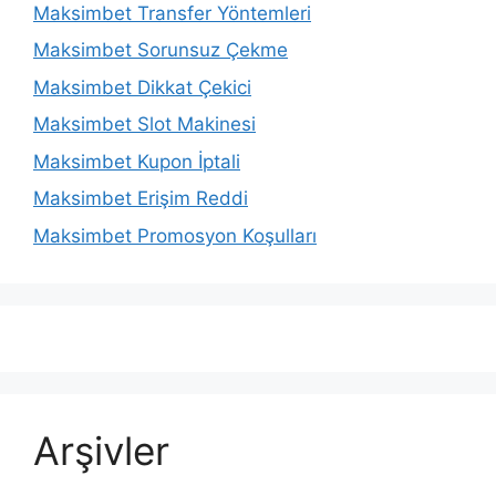
Maksimbet Transfer Yöntemleri
Maksimbet Sorunsuz Çekme
Maksimbet Dikkat Çekici
Maksimbet Slot Makinesi
Maksimbet Kupon İptali
Maksimbet Erişim Reddi
Maksimbet Promosyon Koşulları
Arşivler