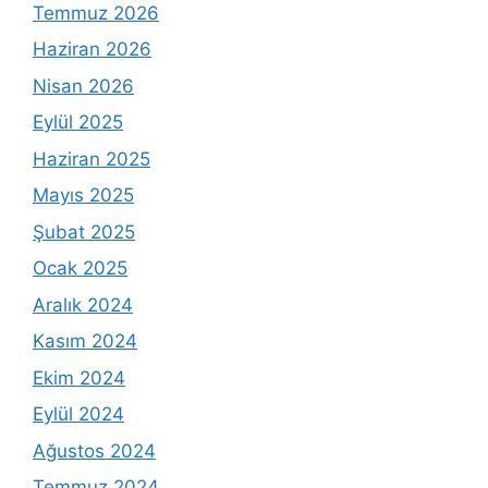
Temmuz 2026
Haziran 2026
Nisan 2026
Eylül 2025
Haziran 2025
Mayıs 2025
Şubat 2025
Ocak 2025
Aralık 2024
Kasım 2024
Ekim 2024
Eylül 2024
Ağustos 2024
Temmuz 2024