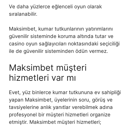
Ve daha yüzlerce eğlenceli oyun olarak
sıralanabilir.
Maksimbet, kumar tutkunlarının yatırımlarını
güvenilir sisteminde koruma altında tutar ve
casino oyun sağlayıcıları noktasındaki seçiciliği
ile de güvenilir sisteminden ödün vermez.
Maksimbet müşteri
hizmetleri var mı
Evet, yüz binlerce kumar tutkununa ev sahipliği
yapan Maksimbet, üyelerinin soru, görüş ve
tavsiyelerine anlık yanıtlar verebilmek adına
profesyonel bir müşteri hizmetleri organize
etmiştir. Maksimbet müşteri hizmetleri;