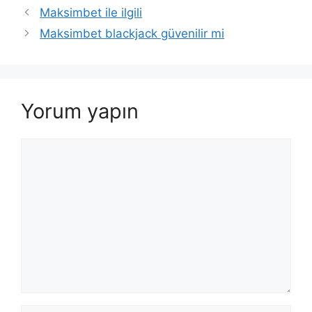
Yazı
Maksimbet ile ilgili
dolaşımı
Maksimbet blackjack güvenilir mi
Yorum yapın
Yorum