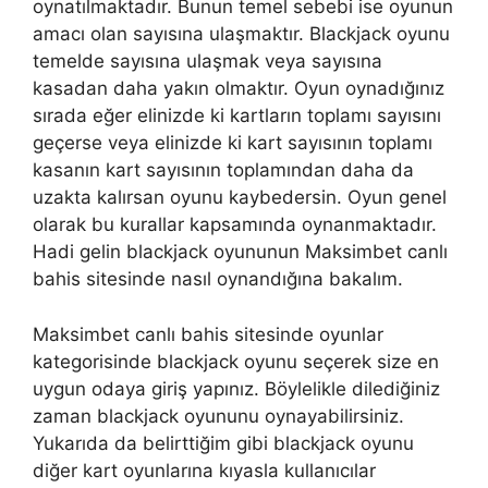
oynatılmaktadır. Bunun temel sebebi ise oyunun
amacı olan sayısına ulaşmaktır. Blackjack oyunu
temelde sayısına ulaşmak veya sayısına
kasadan daha yakın olmaktır. Oyun oynadığınız
sırada eğer elinizde ki kartların toplamı sayısını
geçerse veya elinizde ki kart sayısının toplamı
kasanın kart sayısının toplamından daha da
uzakta kalırsan oyunu kaybedersin. Oyun genel
olarak bu kurallar kapsamında oynanmaktadır.
Hadi gelin blackjack oyununun Maksimbet canlı
bahis sitesinde nasıl oynandığına bakalım.
Maksimbet canlı bahis sitesinde oyunlar
kategorisinde blackjack oyunu seçerek size en
uygun odaya giriş yapınız. Böylelikle dilediğiniz
zaman blackjack oyununu oynayabilirsiniz.
Yukarıda da belirttiğim gibi blackjack oyunu
diğer kart oyunlarına kıyasla kullanıcılar