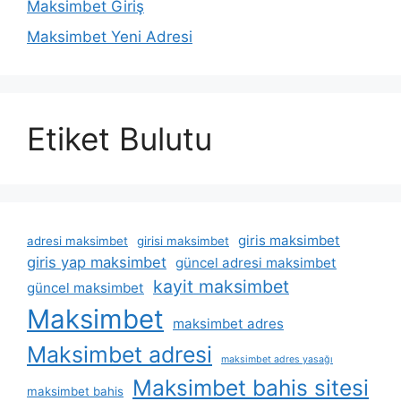
Maksimbet Giriş
Maksimbet Yeni Adresi
Etiket Bulutu
giris maksimbet
adresi maksimbet
girisi maksimbet
giris yap maksimbet
güncel adresi maksimbet
kayit maksimbet
güncel maksimbet
Maksimbet
maksimbet adres
Maksimbet adresi
maksimbet adres yasağı
Maksimbet bahis sitesi
maksimbet bahis