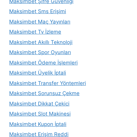
Maksimbet Şifre Güvenliği
Maksimbet Sms Erişimi
Maksimbet Maç Yayınları
Maksimbet Tv İzleme
Maksimbet Akıllı Teknoloji
Maksimbet Spor Oyunları
Maksimbet Ödeme İşlemleri
Maksimbet Üyelik İptali
Maksimbet Transfer Yöntemleri
Maksimbet Sorunsuz Çekme
Maksimbet Dikkat Çekici
Maksimbet Slot Makinesi
Maksimbet Kupon İptali
Maksimbet Erişim Reddi