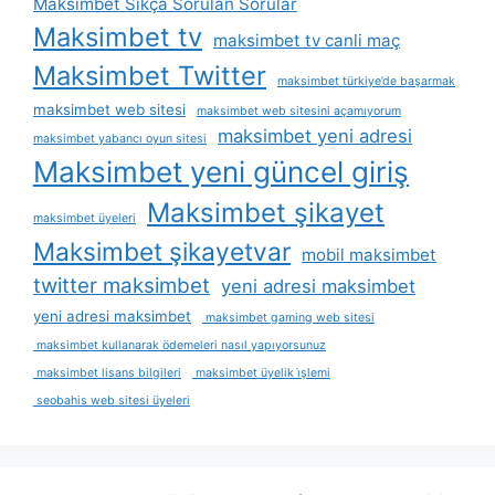
Maksimbet Sıkça Sorulan Sorular
Maksimbet tv
maksimbet tv canli maç
Maksimbet Twitter
maksimbet türkiye’de başarmak
maksimbet web sitesi
maksimbet web sitesini açamıyorum
maksimbet yeni adresi
maksimbet yabancı oyun sitesi
Maksimbet yeni güncel giriş
Maksimbet şikayet
maksimbet üyeleri
Maksimbet şikayetvar
mobil maksimbet
twitter maksimbet
yeni adresi maksimbet
yeni adresi maksimbet
maksimbet gaming web sitesi
maksimbet kullanarak ödemeleri nasıl yapıyorsunuz
maksimbet lisans bilgileri
maksimbet üyelik i̇şlemi
seobahis web sitesi üyeleri