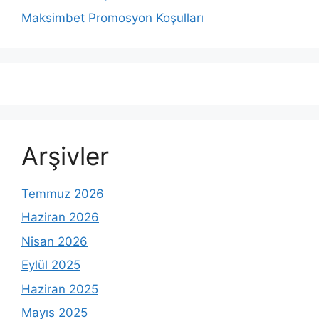
Maksimbet Promosyon Koşulları
Arşivler
Temmuz 2026
Haziran 2026
Nisan 2026
Eylül 2025
Haziran 2025
Mayıs 2025