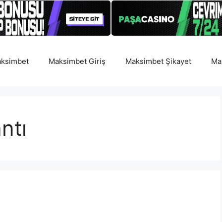
ksimbet
Maksimbet Giriş
Maksimbet Şikayet
Ma
ntı