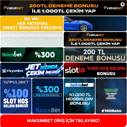
×
MAKSIMBET GİRİŞ İÇİN TIKLAYINIZ!