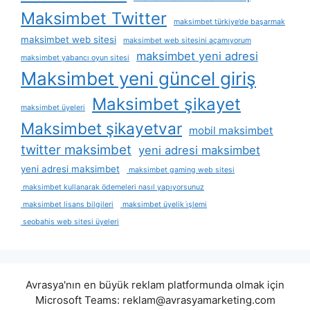
Maksimbet Twitter
maksimbet türkiye’de başarmak
maksimbet web sitesi
maksimbet web sitesini açamıyorum
maksimbet yeni adresi
maksimbet yabancı oyun sitesi
Maksimbet yeni güncel giriş
Maksimbet şikayet
maksimbet üyeleri
Maksimbet şikayetvar
mobil maksimbet
twitter maksimbet
yeni adresi maksimbet
yeni adresi maksimbet
maksimbet gaming web sitesi
maksimbet kullanarak ödemeleri nasıl yapıyorsunuz
maksimbet lisans bilgileri
maksimbet üyelik i̇şlemi
seobahis web sitesi üyeleri
Avrasya'nın en büyük reklam platformunda olmak için
Microsoft Teams:
reklam@avrasyamarketing.com