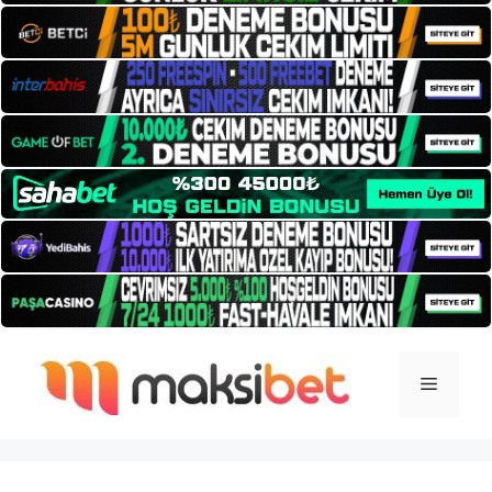
İçeriğe
atla
Menü