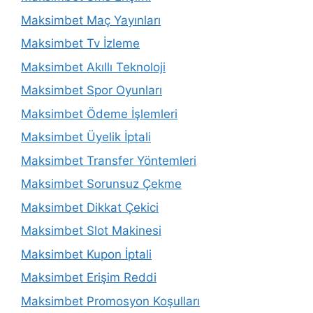
Maksimbet Maç Yayınları
Maksimbet Tv İzleme
Maksimbet Akıllı Teknoloji
Maksimbet Spor Oyunları
Maksimbet Ödeme İşlemleri
Maksimbet Üyelik İptali
Maksimbet Transfer Yöntemleri
Maksimbet Sorunsuz Çekme
Maksimbet Dikkat Çekici
Maksimbet Slot Makinesi
Maksimbet Kupon İptali
Maksimbet Erişim Reddi
Maksimbet Promosyon Koşulları