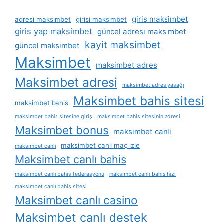
giris maksimbet
adresi maksimbet
girisi maksimbet
giris yap maksimbet
güncel adresi maksimbet
kayit maksimbet
güncel maksimbet
Maksimbet
maksimbet adres
Maksimbet adresi
maksimbet adres yasağı
Maksimbet bahis sitesi
maksimbet bahis
maksimbet bahis sitesine giriş
maksimbet bahis sitesinin adresi
Maksimbet bonus
maksimbet canli
maksimbet canli maç izle
maksimbet canli
Maksimbet canlı bahis
maksimbet canlı bahis federasyonu
maksimbet canlı bahis hızı
maksimbet canlı bahis sitesi
Maksimbet canlı casino
Maksimbet canlı destek