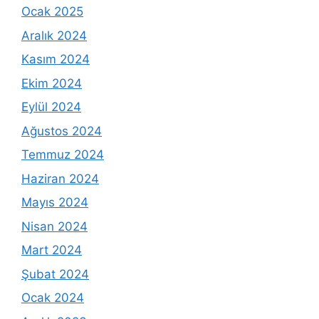
Ocak 2025
Aralık 2024
Kasım 2024
Ekim 2024
Eylül 2024
Ağustos 2024
Temmuz 2024
Haziran 2024
Mayıs 2024
Nisan 2024
Mart 2024
Şubat 2024
Ocak 2024