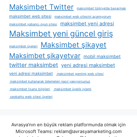
Maksimbet Twitter
maksimbet türkiye’de başarmak
maksimbet web sitesi
maksimbet web sitesini açamıyorum
maksimbet yeni adresi
maksimbet yabancı oyun sitesi
Maksimbet yeni güncel giriş
Maksimbet şikayet
maksimbet üyeleri
Maksimbet şikayetvar
mobil maksimbet
twitter maksimbet
yeni adresi maksimbet
yeni adresi maksimbet
maksimbet gaming web sitesi
maksimbet kullanarak ödemeleri nasıl yapıyorsunuz
maksimbet lisans bilgileri
maksimbet üyelik i̇şlemi
seobahis web sitesi üyeleri
Avrasya'nın en büyük reklam platformunda olmak için
Microsoft Teams:
reklam@avrasyamarketing.com