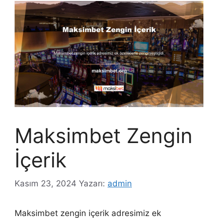
Maksimbet Zengin
İçerik
Kasım 23, 2024
Yazarı:
admin
Maksimbet zengin içerik adresimiz ek