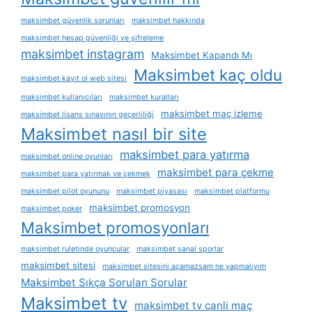
maksimbet güvenlik sorunları
maksimbet hakkında
maksimbet hesap güvenliği ve şifreleme
maksimbet instagram
Maksimbet Kapandı Mı
Maksimbet kaç oldu
maksimbet kayıt ol web sitesi
maksimbet kullanıcıları
maksimbet kuralları
maksimbet maç izleme
maksimbet lisans sınavının geçerliliği
Maksimbet nasıl bir site
maksimbet para yatırma
maksimbet online oyunları
maksimbet para çekme
maksimbet para yatırmak ve çekmek
maksimbet pilot oyununu
maksimbet piyasası
maksimbet platformu
maksimbet promosyon
maksimbet poker
Maksimbet promosyonları
maksimbet ruletinde oyuncular
maksimbet sanal sporlar
maksimbet sitesi
maksimbet sitesini açamazsam ne yapmalıyım
Maksimbet Sıkça Sorulan Sorular
Maksimbet tv
maksimbet tv canli maç