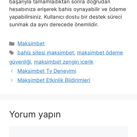
başarıyla tamamladıktan sonra doğrudan
hesabınıza erişerek bahis oynayabilir ve ödeme
yapabilirsiniz. Kullanıcı dostu bir destek süreci
sunmak da aynı derecede önemlidir.
Kategoriler
Maksimbet
Etiketler
bahis sitesi maksimbet
,
maksimbet ödeme
güvenliği
,
maksimbet zengin i̇çerik
Yazı
Maksimbet Tv Deneyimi
dolaşımı
Maksimbet Etkinlik Bildirimleri
Yorum yapın
Yorum