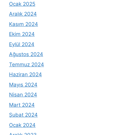
Ocak 2025
Aralık 2024
Kasım 2024
Ekim 2024
Eylül 2024
Ağustos 2024
Temmuz 2024
Haziran 2024
Mayıs 2024
Nisan 2024
Mart 2024
Şubat 2024
Ocak 2024