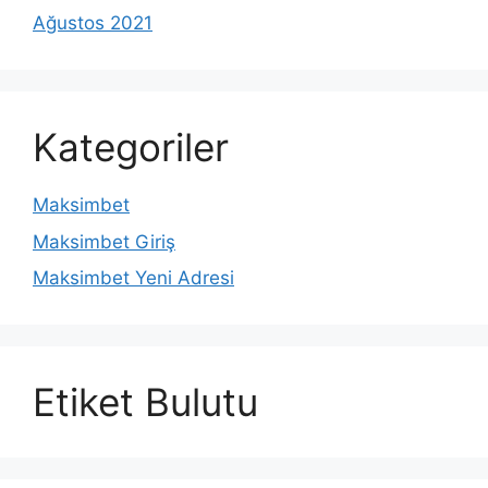
Ağustos 2021
Kategoriler
Maksimbet
Maksimbet Giriş
Maksimbet Yeni Adresi
Etiket Bulutu