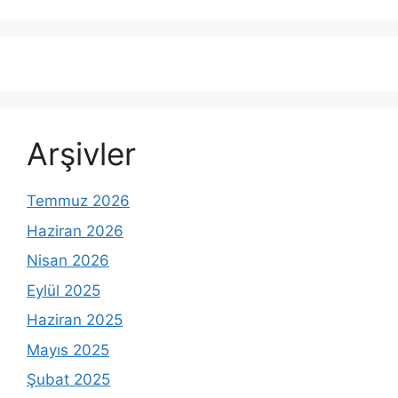
Arşivler
Temmuz 2026
Haziran 2026
Nisan 2026
Eylül 2025
Haziran 2025
Mayıs 2025
Şubat 2025