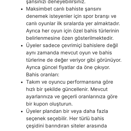
şansınızı deneyebilirsiniz.
Maksimbet canlı bahiste şansını
denemek isteyenler için spor branşı ve
canlı oyunlar ilk sıralarda yer almaktadır.
Ayrıca her oyun için özel bahis türlerinin
belirlenmesine özen gösterilmektedir.
Üyeler sadece çevrimiçi bahislere değil
aynı zamanda mevcut oyun ve bahis
türlerine de değer veriyor gibi görünüyor.
Ayrıca güncel fiyatlar da öne çıkıyor.
Bahis oranları:
Takım ve oyuncu performansına göre
hızlı bir şekilde güncellenir. Mevcut
ayarlarınıza ve geçerli oranlarınıza göre
bir kupon oluşturun.
Üyeler plandan bir veya daha fazla
seçenek seçebilir. Her türlü bahis
çeşidini barındıran siteler arasında