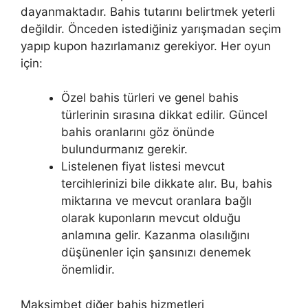
dayanmaktadır. Bahis tutarını belirtmek yeterli
değildir. Önceden istediğiniz yarışmadan seçim
yapıp kupon hazırlamanız gerekiyor. Her oyun
için:
Özel bahis türleri ve genel bahis
türlerinin sırasına dikkat edilir. Güncel
bahis oranlarını göz önünde
bulundurmanız gerekir.
Listelenen fiyat listesi mevcut
tercihlerinizi bile dikkate alır. Bu, bahis
miktarına ve mevcut oranlara bağlı
olarak kuponların mevcut olduğu
anlamına gelir. Kazanma olasılığını
düşünenler için şansınızı denemek
önemlidir.
Maksimbet diğer bahis hizmetleri