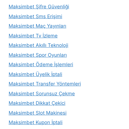
Maksimbet Şifre Güvenliği
Maksimbet Sms Erişimi
Maksimbet Maç Yayınları
Maksimbet Tv İzleme
Maksimbet Akıllı Teknoloji
Maksimbet Spor Oyunları
Maksimbet Ödeme İşlemleri
Maksimbet Üyelik İptali
Maksimbet Transfer Yöntemleri
Maksimbet Sorunsuz Çekme
Maksimbet Dikkat Çekici
Maksimbet Slot Makinesi
Maksimbet Kupon İptali