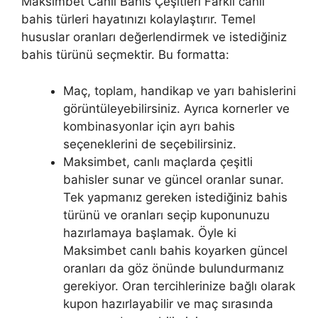
Maksimbet Canlı Bahis Çeşitleri Farklı canlı
bahis türleri hayatınızı kolaylaştırır. Temel
hususlar oranları değerlendirmek ve istediğiniz
bahis türünü seçmektir. Bu formatta:
Maç, toplam, handikap ve yarı bahislerini
görüntüleyebilirsiniz. Ayrıca kornerler ve
kombinasyonlar için ayrı bahis
seçeneklerini de seçebilirsiniz.
Maksimbet, canlı maçlarda çeşitli
bahisler sunar ve güncel oranlar sunar.
Tek yapmanız gereken istediğiniz bahis
türünü ve oranları seçip kuponunuzu
hazırlamaya başlamak. Öyle ki
Maksimbet canlı bahis koyarken güncel
oranları da göz önünde bulundurmanız
gerekiyor. Oran tercihlerinize bağlı olarak
kupon hazırlayabilir ve maç sırasında