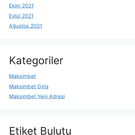
Ekim 2021
Eylül 2021
Ağustos 2021
Kategoriler
Maksimbet
Maksimbet Giriş
Maksimbet Yeni Adresi
Etiket Bulutu