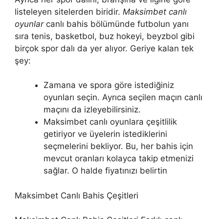
listeleyen sitelerden biridir.
Maksimbet canlı
oyunlar
canlı bahis bölümünde futbolun yanı
sıra tenis, basketbol, ​​buz hokeyi, beyzbol gibi
birçok spor dalı da yer alıyor. Geriye kalan tek
şey:
Zamana ve spora göre istediğiniz
oyunları seçin. Ayrıca seçilen maçın canlı
maçını da izleyebilirsiniz.
Maksimbet canlı oyunlara çeşitlilik
getiriyor ve üyelerin istediklerini
seçmelerini bekliyor. Bu, her bahis için
mevcut oranları kolayca takip etmenizi
sağlar. O halde fiyatınızı belirtin
Maksimbet Canlı Bahis Çeşitleri