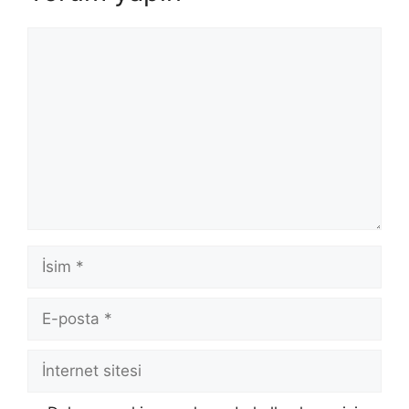
Yorum
İsim
E-
posta
İnternet
sitesi