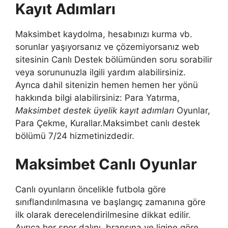
Kayıt Adımları
Maksimbet kaydolma, hesabınızı kurma vb.
sorunlar yaşıyorsanız ve çözemiyorsanız web
sitesinin Canlı Destek bölümünden soru sorabilir
veya sorununuzla ilgili yardım alabilirsiniz.
Ayrıca dahil sitenizin hemen hemen her yönü
hakkında bilgi alabilirsiniz: Para Yatırma,
Maksimbet destek üyelik kayıt adımları
Oyunlar,
Para Çekme, Kurallar.Maksimbet canlı destek
bölümü 7/24 hizmetinizdedir.
Maksimbet Canlı Oyunlar
Canlı oyunların öncelikle futbola göre
sınıflandırılmasına ve başlangıç ​​zamanına göre
ilk olarak derecelendirilmesine dikkat edilir.
Ayrıca her spor dalını, branşına ve ligine göre