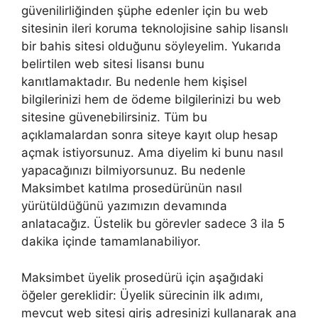
güvenilirliğinden şüphe edenler için bu web
sitesinin ileri koruma teknolojisine sahip lisanslı
bir bahis sitesi olduğunu söyleyelim. Yukarıda
belirtilen web sitesi lisansı bunu
kanıtlamaktadır. Bu nedenle hem kişisel
bilgilerinizi hem de ödeme bilgilerinizi bu web
sitesine güvenebilirsiniz. Tüm bu
açıklamalardan sonra siteye kayıt olup hesap
açmak istiyorsunuz. Ama diyelim ki bunu nasıl
yapacağınızı bilmiyorsunuz. Bu nedenle
Maksimbet katılma prosedürünün nasıl
yürütüldüğünü yazımızın devamında
anlatacağız. Üstelik bu görevler sadece 3 ila 5
dakika içinde tamamlanabiliyor.
Maksimbet üyelik prosedürü için aşağıdaki
öğeler gereklidir: Üyelik sürecinin ilk adımı,
mevcut web sitesi giriş adresinizi kullanarak ana