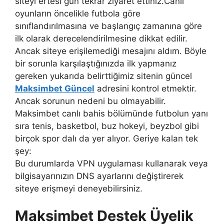
siteyi ertesi gün tekrar ziyaret ettiniz.Canlı
oyunların öncelikle futbola göre
sınıflandırılmasına ve başlangıç ​​zamanına göre
ilk olarak derecelendirilmesine dikkat edilir.
Ancak siteye erişilemediği mesajını aldım. Böyle
bir sorunla karşılaştığınızda ilk yapmanız
gereken yukarıda belirttiğimiz sitenin güncel
Maksimbet Güncel
adresini kontrol etmektir.
Ancak sorunun nedeni bu olmayabilir.
Maksimbet canlı bahis bölümünde futbolun yanı
sıra tenis, basketbol, ​​buz hokeyi, beyzbol gibi
birçok spor dalı da yer alıyor. Geriye kalan tek
şey:
Bu durumlarda VPN uygulaması kullanarak veya
bilgisayarınızın DNS ayarlarını değiştirerek
siteye erişmeyi deneyebilirsiniz.
Maksimbet Destek Üyelik