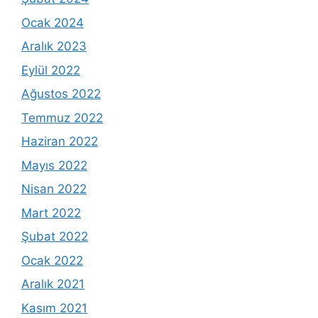
Ocak 2024
Aralık 2023
Eylül 2022
Ağustos 2022
Temmuz 2022
Haziran 2022
Mayıs 2022
Nisan 2022
Mart 2022
Şubat 2022
Ocak 2022
Aralık 2021
Kasım 2021