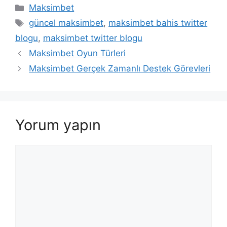
Kategoriler
Maksimbet
Etiketler
güncel maksimbet
,
maksimbet bahis twitter
blogu
,
maksimbet twitter blogu
Yazı
Maksimbet Oyun Türleri
dolaşımı
Maksimbet Gerçek Zamanlı Destek Görevleri
Yorum yapın
Yorum