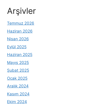
Arşivler
Temmuz 2026
Haziran 2026
Nisan 2026
Eylül 2025
Haziran 2025
Mayıs 2025
Şubat 2025
Ocak 2025
Aralık 2024
Kasım 2024
Ekim 2024