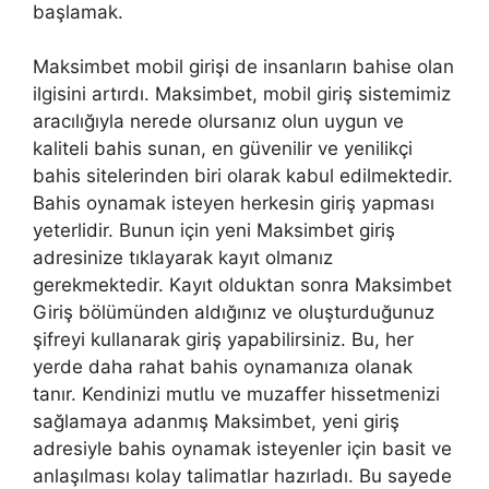
başlamak.
Maksimbet mobil girişi de insanların bahise olan
ilgisini artırdı. Maksimbet, mobil giriş sistemimiz
aracılığıyla nerede olursanız olun uygun ve
kaliteli bahis sunan, en güvenilir ve yenilikçi
bahis sitelerinden biri olarak kabul edilmektedir.
Bahis oynamak isteyen herkesin giriş yapması
yeterlidir. Bunun için yeni Maksimbet giriş
adresinize tıklayarak kayıt olmanız
gerekmektedir. Kayıt olduktan sonra Maksimbet
Giriş bölümünden aldığınız ve oluşturduğunuz
şifreyi kullanarak giriş yapabilirsiniz. Bu, her
yerde daha rahat bahis oynamanıza olanak
tanır. Kendinizi mutlu ve muzaffer hissetmenizi
sağlamaya adanmış Maksimbet, yeni giriş
adresiyle bahis oynamak isteyenler için basit ve
anlaşılması kolay talimatlar hazırladı. Bu sayede