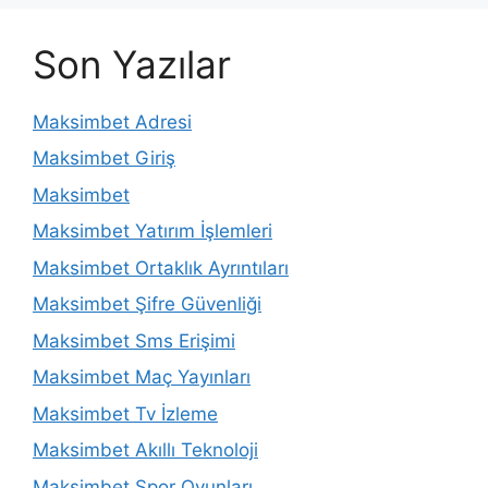
Son Yazılar
Maksimbet Adresi
Maksimbet Giriş
Maksimbet
Maksimbet Yatırım İşlemleri
Maksimbet Ortaklık Ayrıntıları
Maksimbet Şifre Güvenliği
Maksimbet Sms Erişimi
Maksimbet Maç Yayınları
Maksimbet Tv İzleme
Maksimbet Akıllı Teknoloji
Maksimbet Spor Oyunları