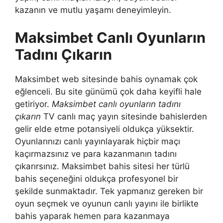
kazanın ve mutlu yaşamı deneyimleyin.
Maksimbet Canlı Oyunların
Tadını Çıkarın
Maksimbet web sitesinde bahis oynamak çok
eğlenceli. Bu site günümü çok daha keyifli hale
getiriyor.
Maksimbet canlı oyunların tadını
çıkarın
TV canlı maç yayın sitesinde bahislerden
gelir elde etme potansiyeli oldukça yüksektir.
Oyunlarınızı canlı yayınlayarak hiçbir maçı
kaçırmazsınız ve para kazanmanın tadını
çıkarırsınız. Maksimbet bahis sitesi her türlü
bahis seçeneğini oldukça profesyonel bir
şekilde sunmaktadır. Tek yapmanız gereken bir
oyun seçmek ve oyunun canlı yayını ile birlikte
bahis yaparak hemen para kazanmaya