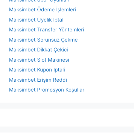
Maksimbet Ödeme İşlemleri
Maksimbet Üyelik İptali
Maksimbet Transfer Yöntemleri
Maksimbet Sorunsuz Çekme
Maksimbet Dikkat Çekici
Maksimbet Slot Makinesi
Maksimbet Kupon İptali
Maksimbet Erişim Reddi
Maksimbet Promosyon Koşulları