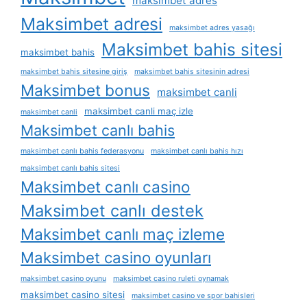
maksimbet adres
Maksimbet adresi
maksimbet adres yasağı
Maksimbet bahis sitesi
maksimbet bahis
maksimbet bahis sitesine giriş
maksimbet bahis sitesinin adresi
Maksimbet bonus
maksimbet canli
maksimbet canli maç izle
maksimbet canli
Maksimbet canlı bahis
maksimbet canlı bahis federasyonu
maksimbet canlı bahis hızı
maksimbet canlı bahis sitesi
Maksimbet canlı casino
Maksimbet canlı destek
Maksimbet canlı maç izleme
Maksimbet casino oyunları
maksimbet casino oyunu
maksimbet casino ruleti oynamak
maksimbet casino sitesi
maksimbet casino ve spor bahisleri