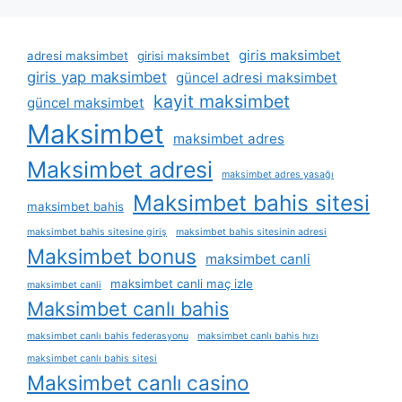
giris maksimbet
adresi maksimbet
girisi maksimbet
giris yap maksimbet
güncel adresi maksimbet
kayit maksimbet
güncel maksimbet
Maksimbet
maksimbet adres
Maksimbet adresi
maksimbet adres yasağı
Maksimbet bahis sitesi
maksimbet bahis
maksimbet bahis sitesine giriş
maksimbet bahis sitesinin adresi
Maksimbet bonus
maksimbet canli
maksimbet canli maç izle
maksimbet canli
Maksimbet canlı bahis
maksimbet canlı bahis federasyonu
maksimbet canlı bahis hızı
maksimbet canlı bahis sitesi
Maksimbet canlı casino