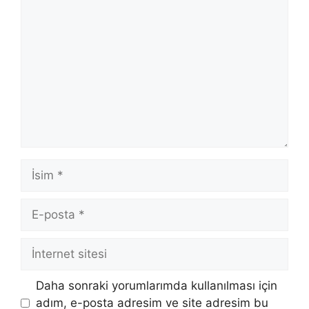
Yorum
İsim
E-
posta
İnternet
sitesi
Daha sonraki yorumlarımda kullanılması için
adım, e-posta adresim ve site adresim bu