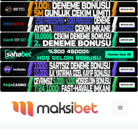
İçeriğe
atla
Menü