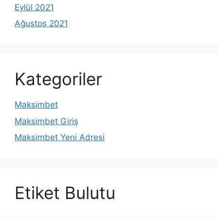
Eylül 2021
Ağustos 2021
Kategoriler
Maksimbet
Maksimbet Giriş
Maksimbet Yeni Adresi
Etiket Bulutu