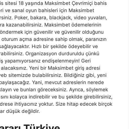
his sitesi 18 yaşında Maksimbet Çevrimiçi bahis
leri ve sanal oyun bahisleri için Maksimbet
rsiniz. Poker, bakara, blackjack, video yuvaları,
ra kazanabilirsiniz. Maksimbet ödemelerinin
öndermek için güvenilir ve güvenilir olduğunu
ir oturum açma adresine sahip olmak, paranızın
ğlayacaktır. Hızlı bir şekilde ödeyebilir ve
rabilirsiniz. Organizasyon durduruldu çünkü
iriş yapamıyorsanız endişelenmeyin! Geri
alacaksınız. Yeni bir Maksimbet giriş adresi
web sitemizde bulabilirsiniz. Bildiğiniz gibi, yeni
a paylaşacağız. Yani, mevcut adreslerin nerede
klayın ve bunları göreceksiniz. Ayrıca, söylemek
ını kolayca indirebilir ve bu şekilde girebilirsiniz,
drese ihtiyacınız yoktur. Size hitap edecek birçok
dar düşük değildir.
rarı Türkiye