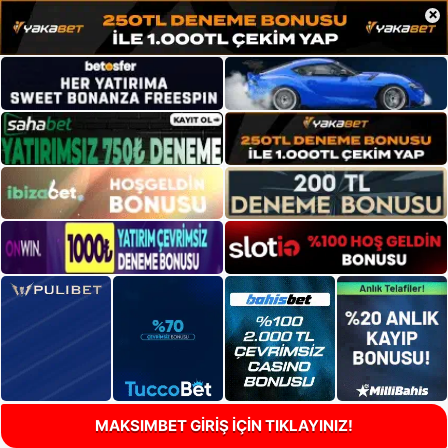
×
MAKSIMBET GİRİŞ İÇİN TIKLAYINIZ!