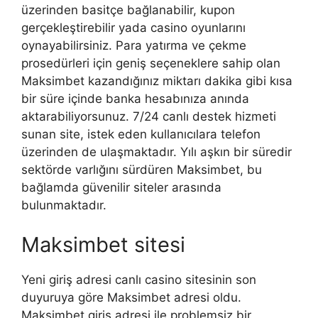
üzerinden basitçe bağlanabilir, kupon
gerçekleştirebilir yada casino oyunlarını
oynayabilirsiniz. Para yatırma ve çekme
prosedürleri için geniş seçeneklere sahip olan
Maksimbet kazandığınız miktarı dakika gibi kısa
bir süre içinde banka hesabınıza anında
aktarabiliyorsunuz. 7/24 canlı destek hizmeti
sunan site, istek eden kullanıcılara telefon
üzerinden de ulaşmaktadır. Yılı aşkın bir süredir
sektörde varlığını sürdüren Maksimbet, bu
bağlamda güvenilir siteler arasında
bulunmaktadır.
Maksimbet sitesi
Yeni giriş adresi canlı casino sitesinin son
duyuruya göre Maksimbet adresi oldu.
Maksimbet giriş adresi ile problemsiz bir