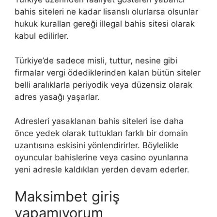
bahis siteleri ne kadar lisanslı olurlarsa olsunlar
hukuk kuralları gereği illegal bahis sitesi olarak
kabul edilirler.
Türkiye’de sadece misli, tuttur, nesine gibi
firmalar vergi ödediklerinden kalan bütün siteler
belli aralıklarla periyodik veya düzensiz olarak
adres yasağı yaşarlar.
Adresleri yasaklanan bahis siteleri ise daha
önce yedek olarak tuttukları farklı bir domain
uzantısına eskisini yönlendirirler. Böylelikle
oyuncular bahislerine veya casino oyunlarına
yeni adresle kaldıkları yerden devam ederler.
Maksimbet giriş
yapamıyorum