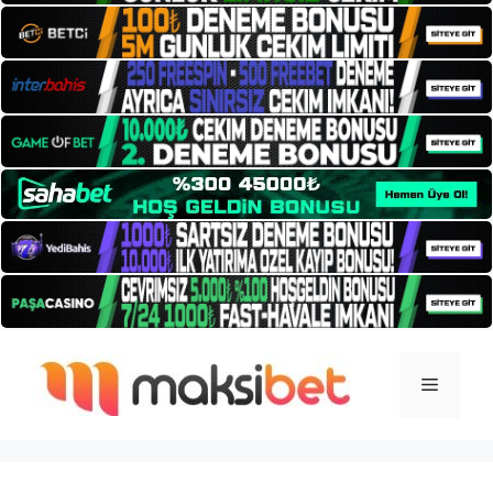
İçeriğe
atla
Menü