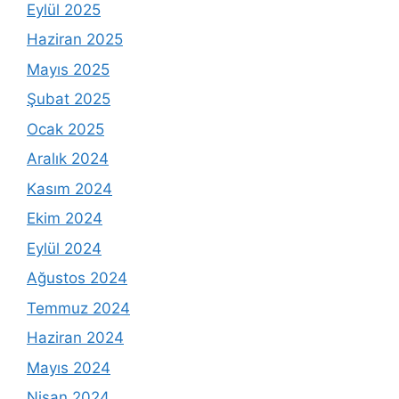
Eylül 2025
Haziran 2025
Mayıs 2025
Şubat 2025
Ocak 2025
Aralık 2024
Kasım 2024
Ekim 2024
Eylül 2024
Ağustos 2024
Temmuz 2024
Haziran 2024
Mayıs 2024
Nisan 2024