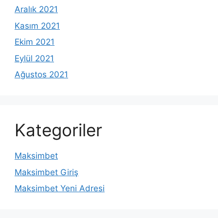
Aralık 2021
Kasım 2021
Ekim 2021
Eylül 2021
Ağustos 2021
Kategoriler
Maksimbet
Maksimbet Giriş
Maksimbet Yeni Adresi