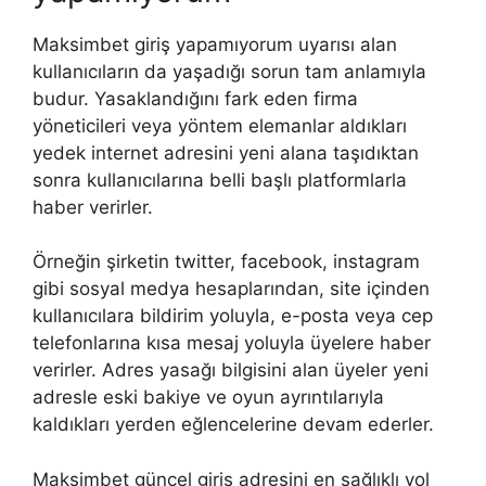
Maksimbet giriş yapamıyorum uyarısı alan
kullanıcıların da yaşadığı sorun tam anlamıyla
budur. Yasaklandığını fark eden firma
yöneticileri veya yöntem elemanlar aldıkları
yedek internet adresini yeni alana taşıdıktan
sonra kullanıcılarına belli başlı platformlarla
haber verirler.
Örneğin şirketin twitter, facebook, instagram
gibi sosyal medya hesaplarından, site içinden
kullanıcılara bildirim yoluyla, e-posta veya cep
telefonlarına kısa mesaj yoluyla üyelere haber
verirler. Adres yasağı bilgisini alan üyeler yeni
adresle eski bakiye ve oyun ayrıntılarıyla
kaldıkları yerden eğlencelerine devam ederler.
Maksimbet güncel giriş adresini en sağlıklı yol