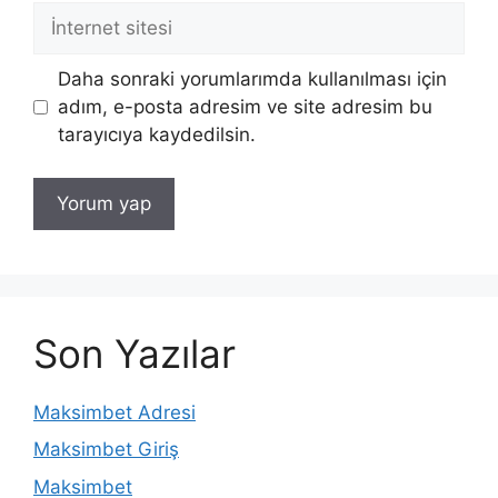
İnternet
sitesi
Daha sonraki yorumlarımda kullanılması için
adım, e-posta adresim ve site adresim bu
tarayıcıya kaydedilsin.
Son Yazılar
Maksimbet Adresi
Maksimbet Giriş
Maksimbet