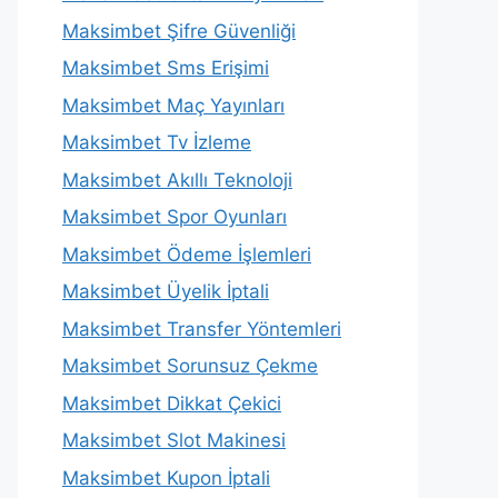
Maksimbet Şifre Güvenliği
Maksimbet Sms Erişimi
Maksimbet Maç Yayınları
Maksimbet Tv İzleme
Maksimbet Akıllı Teknoloji
Maksimbet Spor Oyunları
Maksimbet Ödeme İşlemleri
Maksimbet Üyelik İptali
Maksimbet Transfer Yöntemleri
Maksimbet Sorunsuz Çekme
Maksimbet Dikkat Çekici
Maksimbet Slot Makinesi
Maksimbet Kupon İptali