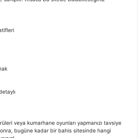
ifleri
mak
etaylı
örüleri veya kumarhane oyunları yapmanızı tavsiye
onra, bugüne kadar bir bahis sitesinde hangi