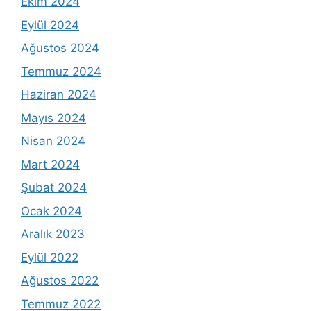
Ekim 2024
Eylül 2024
Ağustos 2024
Temmuz 2024
Haziran 2024
Mayıs 2024
Nisan 2024
Mart 2024
Şubat 2024
Ocak 2024
Aralık 2023
Eylül 2022
Ağustos 2022
Temmuz 2022