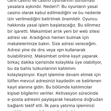
canlı casino ve casino oyunlarının sunulması
yasalara aykırıdır. Neden?: Bu oyunların yasal
casino olarak kabul edilmediğini ve bu nedenle
izin verilmediğini belirtmek önemlidir. Oyuncu
hakkında yasal işlem başlatacağız. Bu silinmez
bir işaretti. Maksimbet artık yeni bir web sitesi
adresi var. Aradığınızı hemen bulmak için
makalelerimize bakın. Size adresi vereceğim.
Adresi yine de dns veya vpn kullanarak
bulabilirsiniz. Maksimbet online kayıt yaparak
birkaç dakika içerisinde kolaylıkla üye olabiliyor,
bu da bahis tutkunlarının katılımını
kolaylaştırıyor. Kayıt işlemine devam etmek için
lütfen mevcut adresinizi kaydedin ve belirlenen
kayıt alanına gidin. Bu bölümde katılımcılar
kişisel bilgilerini verirler. Aktivasyon sürecinde
e-posta adresini paylaşarak hesabına doğrudan
bağlantı teklif etti. İlk para yatırma işleminizi