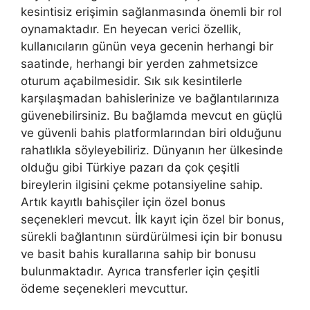
kesintisiz erişimin sağlanmasında önemli bir rol
oynamaktadır. En heyecan verici özellik,
kullanıcıların günün veya gecenin herhangi bir
saatinde, herhangi bir yerden zahmetsizce
oturum açabilmesidir. Sık sık kesintilerle
karşılaşmadan bahislerinize ve bağlantılarınıza
güvenebilirsiniz. Bu bağlamda mevcut en güçlü
ve güvenli bahis platformlarından biri olduğunu
rahatlıkla söyleyebiliriz. Dünyanın her ülkesinde
olduğu gibi Türkiye pazarı da çok çeşitli
bireylerin ilgisini çekme potansiyeline sahip.
Artık kayıtlı bahisçiler için özel bonus
seçenekleri mevcut. İlk kayıt için özel bir bonus,
sürekli bağlantının sürdürülmesi için bir bonusu
ve basit bahis kurallarına sahip bir bonusu
bulunmaktadır. Ayrıca transferler için çeşitli
ödeme seçenekleri mevcuttur.