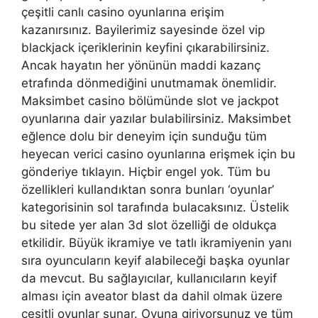
çeşitli canlı casino oyunlarına erişim
kazanırsınız. Bayilerimiz sayesinde özel vip
blackjack içeriklerinin keyfini çıkarabilirsiniz.
Ancak hayatın her yönünün maddi kazanç
etrafında dönmediğini unutmamak önemlidir.
Maksimbet casino bölümünde slot ve jackpot
oyunlarına dair yazılar bulabilirsiniz. Maksimbet
eğlence dolu bir deneyim için sunduğu tüm
heyecan verici casino oyunlarına erişmek için bu
gönderiye tıklayın. Hiçbir engel yok. Tüm bu
özellikleri kullandıktan sonra bunları ‘oyunlar’
kategorisinin sol tarafında bulacaksınız. Üstelik
bu sitede yer alan 3d slot özelliği de oldukça
etkilidir. Büyük ikramiye ve tatlı ikramiyenin yanı
sıra oyuncuların keyif alabileceği başka oyunlar
da mevcut. Bu sağlayıcılar, kullanıcıların keyif
alması için aveator blast da dahil olmak üzere
çeşitli oyunlar sunar. Oyuna giriyorsunuz ve tüm