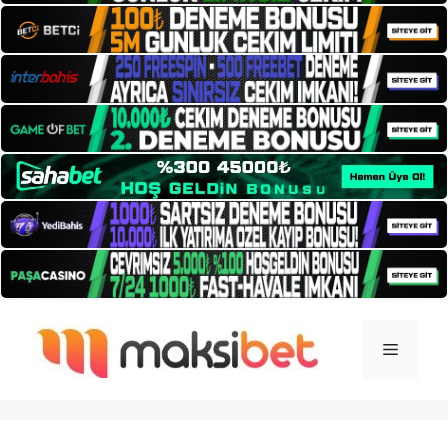
İçeriğe
atla
Menü