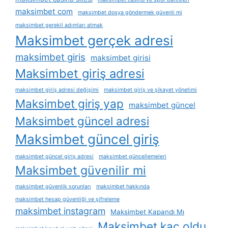
maksimbet com
maksimbet dosya göndermek güvenli mi
maksimbet gerekli adımları atmak
Maksimbet gerçek adresi
maksimbet giris
maksimbet girisi
Maksimbet giriş adresi
maksimbet giriş adresi değişimi
maksimbet giriş ve şikayet yönetimi
Maksimbet giriş yap
maksimbet güncel
Maksimbet güncel adresi
Maksimbet güncel giriş
maksimbet güncel giriş adresi
maksimbet güncellemeleri
Maksimbet güvenilir mi
maksimbet güvenlik sorunları
maksimbet hakkında
maksimbet hesap güvenliği ve şifreleme
maksimbet instagram
Maksimbet Kapandı Mı
Maksimbet kaç oldu