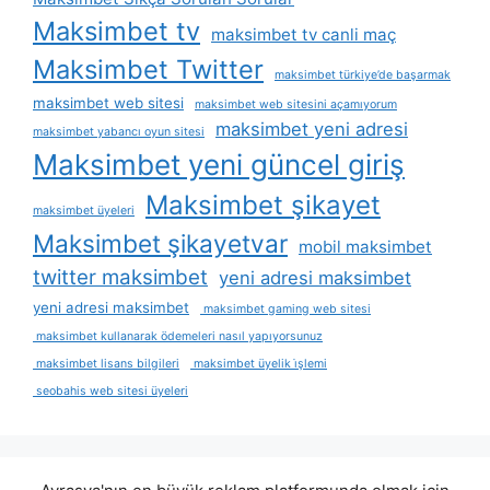
Maksimbet tv
maksimbet tv canli maç
Maksimbet Twitter
maksimbet türkiye’de başarmak
maksimbet web sitesi
maksimbet web sitesini açamıyorum
maksimbet yeni adresi
maksimbet yabancı oyun sitesi
Maksimbet yeni güncel giriş
Maksimbet şikayet
maksimbet üyeleri
Maksimbet şikayetvar
mobil maksimbet
twitter maksimbet
yeni adresi maksimbet
yeni adresi maksimbet
maksimbet gaming web sitesi
maksimbet kullanarak ödemeleri nasıl yapıyorsunuz
maksimbet lisans bilgileri
maksimbet üyelik i̇şlemi
seobahis web sitesi üyeleri