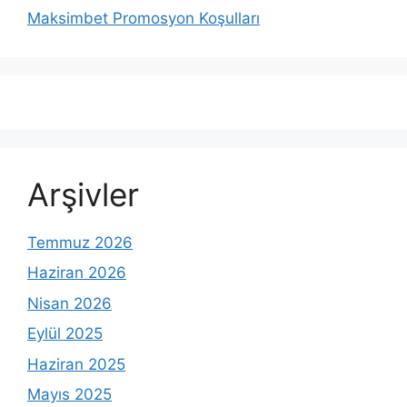
Maksimbet Promosyon Koşulları
Arşivler
Temmuz 2026
Haziran 2026
Nisan 2026
Eylül 2025
Haziran 2025
Mayıs 2025