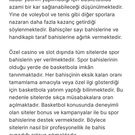
azami bir kar sağlanabileceği düşünülmektedir.
Yine de voleybol ve tenis gibi diğer sporlara
nazaran daha fazla kazanç getirdiği
söylenmektedir. Bahisçiler sayı bahislerine ve
handikaplı taraf bahislerine ağırlık vermektedir.
Özel casino ve slot dışında tüm sitelerde spor
bahislerin yer verilmektedir. Spor bahislerinin
olduğu yerde de basketbola imkân
tanınmaktadır. Her bahisçinin eksik kalan oranı
tamamlama amacıyla veya özel ilgi gösterdiği
için basketbola yatırım yaptığı bilinmektedir. Bu
nedenle sitelerde sıkça müsabakalara oran
açılmaktadır. Basketbol konusunda deneyimli
olan siteler bonus ve kampanyalar ile bu spor
bahislerine destek vermektedir. Böylece
sitelerin nasıl bir profesyonellik ile bahis