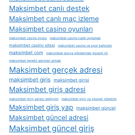
Maksimbet canlı destek
Maksimbet canlı maç izleme
Maksimbet casino oyunları
maksimbet casino oyunu
maksimbet casino ruleti oynamak
maksimbet casino sitesi
maksimbet casino ve spor bahisleri
maksimbet com
maksimbet dosya göndermek güvenli mi
maksimbet gerekli adımları atmak
Maksimbet gerçek adresi
maksimbet giris
maksimbet girisi
Maksimbet giriş adresi
maksimbet giriş adresi değişimi
maksimbet giriş ve şikayet yönetimi
Maksimbet giriş yap
maksimbet güncel
Maksimbet güncel adresi
Maksimbet güncel giriş