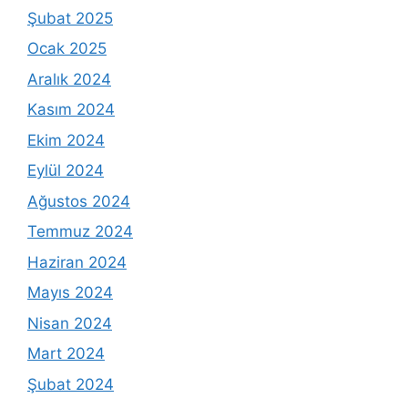
Şubat 2025
Ocak 2025
Aralık 2024
Kasım 2024
Ekim 2024
Eylül 2024
Ağustos 2024
Temmuz 2024
Haziran 2024
Mayıs 2024
Nisan 2024
Mart 2024
Şubat 2024