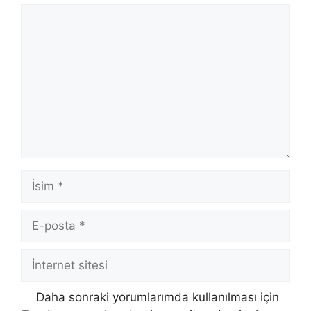
Yorum
İsim
E-
posta
İnternet
sitesi
Daha sonraki yorumlarımda kullanılması için