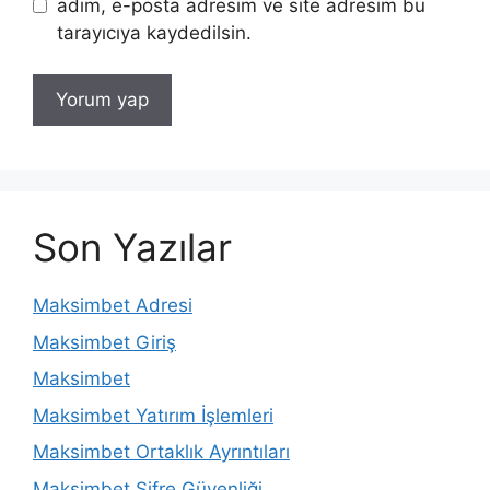
adım, e-posta adresim ve site adresim bu
tarayıcıya kaydedilsin.
Son Yazılar
Maksimbet Adresi
Maksimbet Giriş
Maksimbet
Maksimbet Yatırım İşlemleri
Maksimbet Ortaklık Ayrıntıları
Maksimbet Şifre Güvenliği