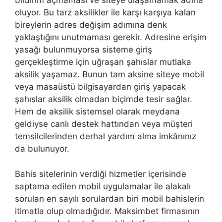
bildirim açmaması ve siteye ulaşamamak adına
oluyor. Bu tarz aksilikler ile karşı karşıya kalan
bireylerin adres değişim adımına denk
yaklaştığını unutmaması gerekir. Adresine erişim
yasağı bulunmuyorsa sisteme giriş
gerçekleştirme için uğraşan şahıslar mutlaka
aksilik yaşamaz. Bunun tam aksine siteye mobil
veya masaüstü bilgisayardan giriş yapacak
şahıslar aksilik olmadan biçimde tesir sağlar.
Hem de aksilik sistemsel olarak meydana
geldiyse canlı destek hattından veya müşteri
temsilcilerinden derhal yardım alma imkânınız
da bulunuyor.
Bahis sitelerinin verdiği hizmetler içerisinde
saptama edilen mobil uygulamalar ile alakalı
sorulan en sayılı sorulardan biri mobil bahislerin
itimatla olup olmadığıdır. Maksimbet firmasının