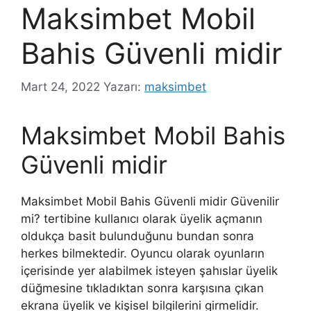
Maksimbet Mobil
Bahis Güvenli midir
Mart 24, 2022
Yazarı:
maksimbet
Maksimbet Mobil Bahis
Güvenli midir
Maksimbet Mobil Bahis Güvenli midir Güvenilir
mi? tertibine kullanıcı olarak üyelik açmanın
oldukça basit bulunduğunu bundan sonra
herkes bilmektedir. Oyuncu olarak oyunların
içerisinde yer alabilmek isteyen şahıslar üyelik
düğmesine tıkladıktan sonra karşısına çıkan
ekrana üyelik ve kişisel bilgilerini girmelidir.