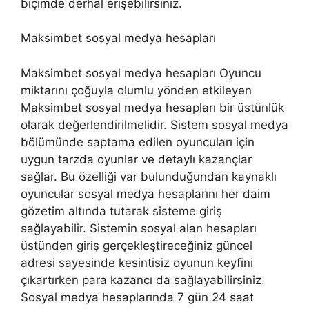
biçimde derhal erişebilirsiniz.
Maksimbet sosyal medya hesapları
Maksimbet sosyal medya hesapları Oyuncu
miktarını çoğuyla olumlu yönden etkileyen
Maksimbet sosyal medya hesapları bir üstünlük
olarak değerlendirilmelidir. Sistem sosyal medya
bölümünde saptama edilen oyuncuları için
uygun tarzda oyunlar ve detaylı kazançlar
sağlar. Bu özelliği var bulunduğundan kaynaklı
oyuncular sosyal medya hesaplarını her daim
gözetim altında tutarak sisteme giriş
sağlayabilir. Sistemin sosyal alan hesapları
üstünden giriş gerçekleştireceğiniz güncel
adresi sayesinde kesintisiz oyunun keyfini
çıkartırken para kazancı da sağlayabilirsiniz.
Sosyal medya hesaplarında 7 gün 24 saat