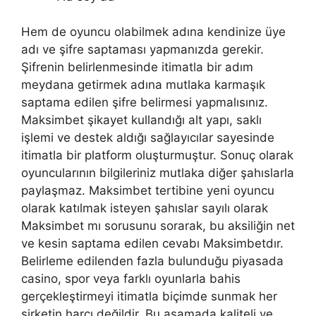
Hem de oyuncu olabilmek adına kendinize üye
adı ve şifre saptaması yapmanızda gerekir.
Şifrenin belirlenmesinde itimatla bir adım
meydana getirmek adına mutlaka karmaşık
saptama edilen şifre belirmesi yapmalısınız.
Maksimbet şikayet kullandığı alt yapı, saklı
işlemi ve destek aldığı sağlayıcılar sayesinde
itimatla bir platform oluşturmuştur. Sonuç olarak
oyuncularının bilgileriniz mutlaka diğer şahıslarla
paylaşmaz. Maksimbet tertibine yeni oyuncu
olarak katılmak isteyen şahıslar sayılı olarak
Maksimbet mı sorusunu sorarak, bu aksiliğin net
ve kesin saptama edilen cevabı Maksimbetdır.
Belirleme edilenden fazla bulunduğu piyasada
casino, spor veya farklı oyunlarla bahis
gerçekleştirmeyi itimatla biçimde sunmak her
şirketin harcı değildir. Bu aşamada kaliteli ve