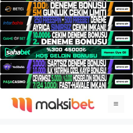
İçeriğe
atla
Menü