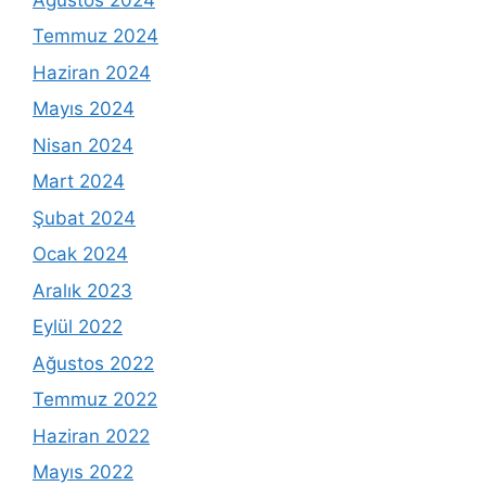
Temmuz 2024
Haziran 2024
Mayıs 2024
Nisan 2024
Mart 2024
Şubat 2024
Ocak 2024
Aralık 2023
Eylül 2022
Ağustos 2022
Temmuz 2022
Haziran 2022
Mayıs 2022