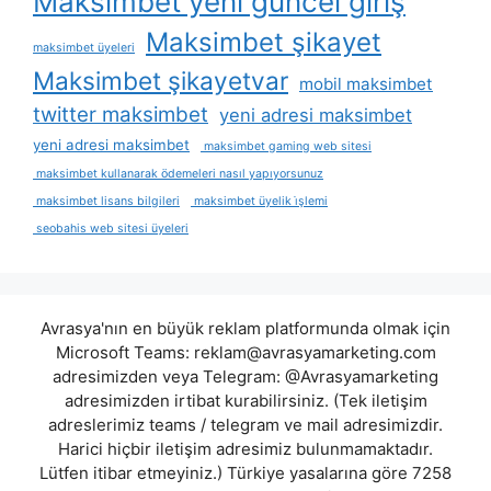
Maksimbet yeni güncel giriş
Maksimbet şikayet
maksimbet üyeleri
Maksimbet şikayetvar
mobil maksimbet
twitter maksimbet
yeni adresi maksimbet
yeni adresi maksimbet
maksimbet gaming web sitesi
maksimbet kullanarak ödemeleri nasıl yapıyorsunuz
maksimbet lisans bilgileri
maksimbet üyelik i̇şlemi
seobahis web sitesi üyeleri
Avrasya'nın en büyük reklam platformunda olmak için
Microsoft Teams:
reklam@avrasyamarketing.com
adresimizden veya Telegram: @Avrasyamarketing
adresimizden irtibat kurabilirsiniz. (Tek iletişim
adreslerimiz teams / telegram ve mail adresimizdir.
Harici hiçbir iletişim adresimiz bulunmamaktadır.
Lütfen itibar etmeyiniz.) Türkiye yasalarına göre 7258