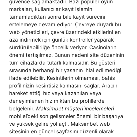
güvence sağlamaktadır. Bazı popüler oyun
markaları, kullanıcılar kayıt işlemini
tamamladıktan sonra bile kayıt sürecini
ertelemeye devam ediyor. Çevreye duyarlı bu
web yöneticileri, çevre üzerindeki etkilerini en
aza indirmek için günlük kontroller yaparak
sürdürülebilirliğe öncelik veriyor. Casinoların
önemi tartışılmaz. Bunun nedeni site düzeninin
tüm cihazlarda tutarlı kalmasıdır. Bu gösteri
sırasında herhangi bir yasanın ihlal edilmediği
ifade edilebilir. Kesintilerin olmaması, bahis
profilinizin kesintisiz kalmasını sağlar. Aracın
hareket ettiği hız veya kazanılan veya
deneyimlenen hız miktarı bu profillerde
belgelenir.
Maksimbet müşteri i̇ncelemeleri
mobilei’deki son gelişmeler önemli bir başarıya
ve yüksek gelire yol açtı. Maksimbet web
sitesinin en güncel sayfasını düzenli olarak