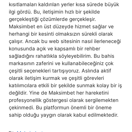
kısıtlamaları kaldırılan yerler kısa sürede büyük
ilgi gördü. Bu, iletişimin hızlı bir şekilde
gerçekleştiği çözümlerde gerçekleşir.
Maksimbet en üst düzeyde hizmet sağlar ve
herhangi bir kesinti olmaksızın sürekli olarak
çalışır. Ancak bu web sitesinin nasıl ilerleneceği
konusunda açık ve kapsamlı bir rehber
sağladığını rahatlıkla söyleyebilirim. Bu bahis
markasının zaferini ve kullanabileceğiniz çok
çeşitli seçenekleri tartışıyoruz. Aslında aktif
olarak iletişim kurmak ve çeşitli görevleri
katılımcılara etkili bir şekilde sunmak kolay bir iş
değildir. Yine de Maksimbet her hareketini
profesyonellik göstergesi olarak sergilemekten
çekinmedi. Bu platformun önemli bir öneme
sahip olduğu yaygın olarak kabul edilmektedir.
Kategoriler