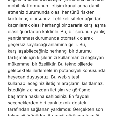
mobil platformunun iletişim kanallarına dahil
etmeniz durumunda olası her türlü riskten
kurtulmuş olursunuz. Tehlikeli siteler ağından
kaçınılarak olası herhangi bir zararla karşılaşma
olasılığı ortadan kaldırılır. Bu, bir sorunun yanlış
yanıtlanması durumunda otomatik olarak
geçersiz sayılacağı anlamına gelir. Bu,
karşılaşabileceğiniz herhangi bir durumu
tartışmak için kişilerinizi kullanmanızı sağlayan
mükemmel bir özelliktir. Bu teknolojilerde
gelecekteki ilerlemelerin potansiyeli konusunda
heyecan duyuyoruz. Bu web sitesi
kullanabileceğiniz iletişim araçlarını kısıtlamaz.
İstediğiniz cihazdan iletişim ve görüşme
başlatma hakkına sahipsiniz. En faydalı
seçeneklerden biri canlı teknik destek
tarafından sağlanan yardımdır. Gerçekten son
teknoloji ürünüdür. Bu basit görüşme tekniği