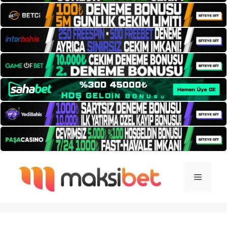
İçeriğe
atla
Menü