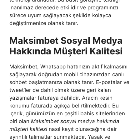
inanılmaz derecede etkilidir ve programınızı
sürece uyum sağlayacak şekilde kolayca
değiştirmenize olanak tanır.
Maksimbet Sosyal Medya
Hakkında Müşteri Kalitesi
Maksimbet, Whatsapp hattınızın aktif kalmasını
sağlayarak doğrudan mobil cihazınızdan canlı
sohbet başlatmanıza olanak tanır. E-postalar ve
tweet’ler de dahil olmak üzere geri kalan
yazışmalar faturaya dahildir. Aracın kesin
konumu faturada açıkça belirtilmektedir. Bu
içerik, günümüzün en çeşitli bahis sitelerinden
biri olan
Maksimbet sosyal medya hakkında
müşteri kalitesi
nasıl kayıt olunacağına dair
ayrıntılı talimatlar sunmaktadır. Yasak ve