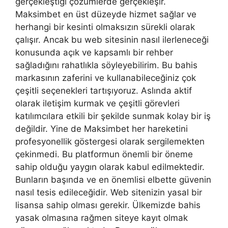
gerçekleştiği çözümlerde gerçekleşir.
Maksimbet en üst düzeyde hizmet sağlar ve
herhangi bir kesinti olmaksızın sürekli olarak
çalışır. Ancak bu web sitesinin nasıl ilerleneceği
konusunda açık ve kapsamlı bir rehber
sağladığını rahatlıkla söyleyebilirim. Bu bahis
markasının zaferini ve kullanabileceğiniz çok
çeşitli seçenekleri tartışıyoruz. Aslında aktif
olarak iletişim kurmak ve çeşitli görevleri
katılımcılara etkili bir şekilde sunmak kolay bir iş
değildir. Yine de Maksimbet her hareketini
profesyonellik göstergesi olarak sergilemekten
çekinmedi. Bu platformun önemli bir öneme
sahip olduğu yaygın olarak kabul edilmektedir.
Bunların başında ve en önemlisi elbette güvenin
nasıl tesis edileceğidir. Web sitenizin yasal bir
lisansa sahip olması gerekir. Ülkemizde bahis
yasak olmasına rağmen siteye kayıt olmak