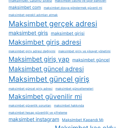
maksimbet casino sitesi
maksimbet casino ve spor bahisleri
maksimbet com
maksimbet dosya göndermek güvenli mi
maksimbet gerekli adımları atmak
Maksimbet gerçek adresi
maksimbet giris
maksimbet girisi
Maksimbet giriş adresi
maksimbet giriş adresi değişimi
maksimbet giriş ve şikayet yönetimi
Maksimbet giriş yap
maksimbet güncel
Maksimbet güncel adresi
Maksimbet güncel giriş
maksimbet güncel giriş adresi
maksimbet güncellemeleri
Maksimbet güvenilir mi
maksimbet güvenlik sorunları
maksimbet hakkında
maksimbet hesap güvenliği ve şifreleme
maksimbet instagram
Maksimbet Kapandı Mı
Maksimbet kaç oldu