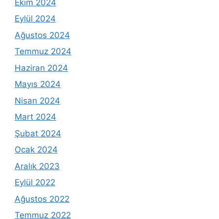
Ekim 2024
Eylül 2024
Ağustos 2024
Temmuz 2024
Haziran 2024
Mayıs 2024
Nisan 2024
Mart 2024
Şubat 2024
Ocak 2024
Aralık 2023
Eylül 2022
Ağustos 2022
Temmuz 2022