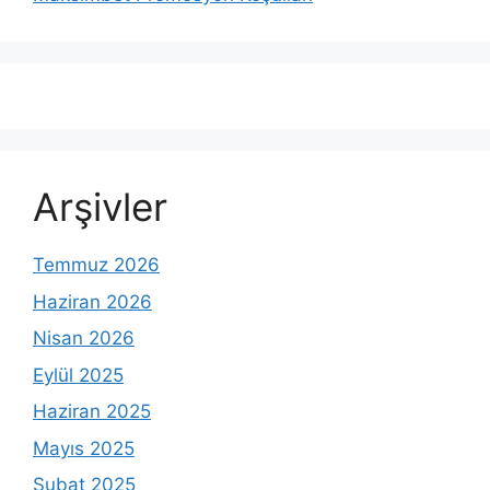
Arşivler
Temmuz 2026
Haziran 2026
Nisan 2026
Eylül 2025
Haziran 2025
Mayıs 2025
Şubat 2025