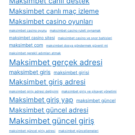
Maksimbet canlı destek
Maksimbet canlı maç izleme
Maksimbet casino oyunları
maksimbet casino oyunu
maksimbet casino ruleti oynamak
maksimbet casino sitesi
maksimbet casino ve spor bahisleri
maksimbet com
maksimbet dosya göndermek güvenli mi
maksimbet gerekli adımları atmak
Maksimbet gerçek adresi
maksimbet giris
maksimbet girisi
Maksimbet giriş adresi
maksimbet giriş adresi değişimi
maksimbet giriş ve şikayet yönetimi
Maksimbet giriş yap
maksimbet güncel
Maksimbet güncel adresi
Maksimbet güncel giriş
maksimbet güncel giriş adresi
maksimbet güncellemeleri