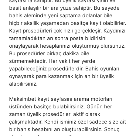
sayfasına sahiptir. Bu üyelik sayfası yalın ve
basit anlaşılır bir ara yüze sahiptir. Bu sayede
bahis aleminde yeni saptama dolanlar bile
hiçbir aksilik yaşamadan basitçe kayıt olabilirler.
Kayıt prosedürleri çok hızlı gerçekleşir. Kaydınızı
tamamladıktan an sonra posta bildirisini
onaylayarak hesaplarınızı oluşturmuş olursunuz.
Bu prosedürler birkaç dakika bile
sürmemektedir. Her vakit her yerde
yapabileceğiniz prosedürlerdir. Bahis oyunları
oynayarak para kazanmak için an bir üyelik
alabilirsiniz.
Maksimbet kayıt sayfasını arama motorları
üstünden basitçe bulabilirsiniz. Günün her
zaman üyelik prosedürleri aktif olarak
çalışmaktadır. Kendi isminiz özel sadece size ait
bir bahis hesabını an oluşturabilirsiniz. Sonuç