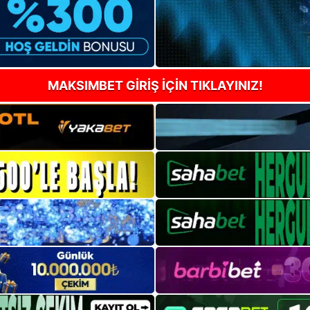
MAKSIMBET GİRİŞ İÇİN TIKLAYINIZ!