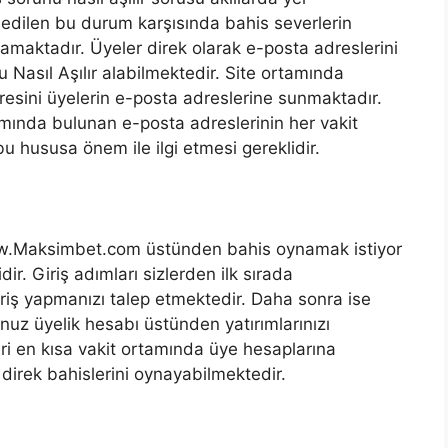
edilen bu durum karşısında bahis severlerin
maktadır. Üyeler direk olarak e-posta adreslerini
Nasıl Aşılır alabilmektedir. Site ortamında
resini üyelerin e-posta adreslerine sunmaktadır.
mında bulunan e-posta adreslerinin her vakit
bu hususa önem ile ilgi etmesi gereklidir.
le www.Maksimbet.com üstünden bahis oynamak istiyor
dir. Giriş adımları sizlerden ilk sırada
iş yapmanızı talep etmektedir. Daha sonra ise
nuz üyelik hesabı üstünden yatırımlarınızı
leri en kısa vakit ortamında üye hesaplarına
irek bahislerini oynayabilmektedir.