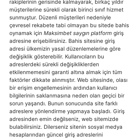
rakiplerinin gerisinde kalmayarak, birkaç yıldır
müşterilerine sürekli olarak birinci sınıf hizmet
sunmuştur. Düzenli müşterileri nedeniyle
çevresel rekabete tabi olmayan bu sitede bahis
oynamak için
Maksimbet saygın platform
giriş
adresine erişebilirsiniz. Bahis sitesine giriş
adresi ülkemizin yasal düzenlemelerine göre
değişiklik gösterebilir. Kullanıcıların bu
adreslerdeki sürekli değişikliklerden
etkilenmemesini garanti altına almak için tüm
faktörler dikkate alınmıştır. Web sitesinde, olası
bir erişim engellemesinin ardından kullanıcı
bilgilerinin saklanmasına neden olan geçici bir
sorun yaşandı. Bunun sonucunda site farklı
adreslere yönlendirme yapmaya başladı. Giriş
adresinden emin değilseniz, web sitemizde
bulabilirsiniz. Dilerseniz sitenin sosyal medya
hesaplarından güncel giriş adreslerini