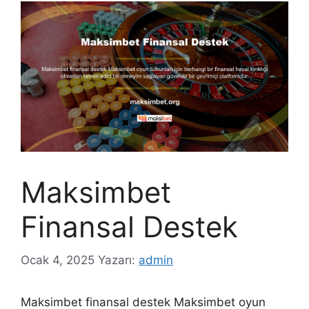
Maksimbet
Finansal Destek
Ocak 4, 2025
Yazarı:
admin
Maksimbet finansal destek Maksimbet oyun