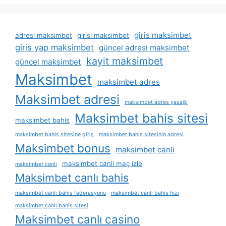
giris maksimbet
adresi maksimbet
girisi maksimbet
giris yap maksimbet
güncel adresi maksimbet
kayit maksimbet
güncel maksimbet
Maksimbet
maksimbet adres
Maksimbet adresi
maksimbet adres yasağı
Maksimbet bahis sitesi
maksimbet bahis
maksimbet bahis sitesine giriş
maksimbet bahis sitesinin adresi
Maksimbet bonus
maksimbet canli
maksimbet canli maç izle
maksimbet canli
Maksimbet canlı bahis
maksimbet canlı bahis federasyonu
maksimbet canlı bahis hızı
maksimbet canlı bahis sitesi
Maksimbet canlı casino