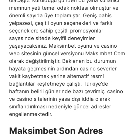
olacağız. Kurulduğu günden bu yana kullanıcı
memnuniyeti temel odak noktası olmuştur ve
önemli sayıda üye toplamıştır. Geniş bahis
yelpazesi, çeşitli oyun seçenekleri ve farklı
seçeneklere sahip çeşitli promosyonlar
sayesinde sitede keyifli deneyimler
yaşayacaksınız. Maksimbet oyunu ve casino
web sitesinin güncel versiyonu Maksimbet.Com
olarak değiştirilmiştir. Beklenen bu durumun
hayata geçmesinin ardından casino severler
vakit kaybetmek yerine alternatif resmi
bağlantılar keşfetmeye çalıştı. Türkiye’de
haftanın belirli günlerinde bazı çevrimiçi casino
ve casino sitelerinin yasa dışı iddia olarak
sınıflandırılması nedeniyle güncel adresler
engellenmektedir.
Maksimbet Son Adres