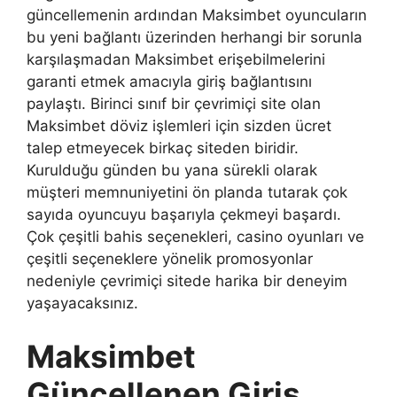
güncellemenin ardından Maksimbet oyuncuların
bu yeni bağlantı üzerinden herhangi bir sorunla
karşılaşmadan Maksimbet erişebilmelerini
garanti etmek amacıyla giriş bağlantısını
paylaştı. Birinci sınıf bir çevrimiçi site olan
Maksimbet döviz işlemleri için sizden ücret
talep etmeyecek birkaç siteden biridir.
Kurulduğu günden bu yana sürekli olarak
müşteri memnuniyetini ön planda tutarak çok
sayıda oyuncuyu başarıyla çekmeyi başardı.
Çok çeşitli bahis seçenekleri, casino oyunları ve
çeşitli seçeneklere yönelik promosyonlar
nedeniyle çevrimiçi sitede harika bir deneyim
yaşayacaksınız.
Maksimbet
Güncellenen Giriş