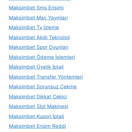
Maksimbet Sms Erişimi
Maksimbet Maç Yayınları
Maksimbet Tv İzleme
Maksimbet Akıllı Teknoloji
Maksimbet Spor Oyunları
Maksimbet Ödeme İşlemleri
Maksimbet Üyelik İptali
Maksimbet Transfer Yöntemleri
Maksimbet Sorunsuz Çekme
Maksimbet Dikkat Çekici
Maksimbet Slot Makinesi
Maksimbet Kupon İptali
Maksimbet Erişim Reddi