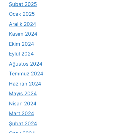
Şubat 2025
Ocak 2025
Aralık 2024
Kasım 2024
Ekim 2024
Eylül 2024
Ağustos 2024
Temmuz 2024
Haziran 2024
Mayıs 2024
Nisan 2024
Mart 2024
Şubat 2024