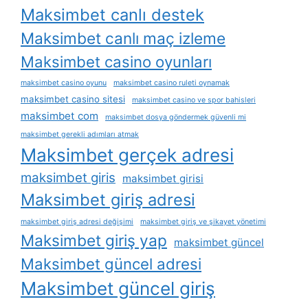
Maksimbet canlı destek
Maksimbet canlı maç izleme
Maksimbet casino oyunları
maksimbet casino oyunu
maksimbet casino ruleti oynamak
maksimbet casino sitesi
maksimbet casino ve spor bahisleri
maksimbet com
maksimbet dosya göndermek güvenli mi
maksimbet gerekli adımları atmak
Maksimbet gerçek adresi
maksimbet giris
maksimbet girisi
Maksimbet giriş adresi
maksimbet giriş adresi değişimi
maksimbet giriş ve şikayet yönetimi
Maksimbet giriş yap
maksimbet güncel
Maksimbet güncel adresi
Maksimbet güncel giriş