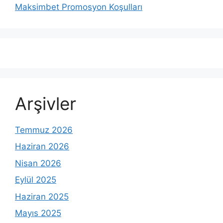
Maksimbet Promosyon Koşulları
Arşivler
Temmuz 2026
Haziran 2026
Nisan 2026
Eylül 2025
Haziran 2025
Mayıs 2025