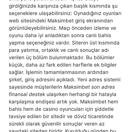
girdiğinizde karşınıza çıkan başlık kısmında şu
seçeneklere ulaşabilirsiniz: Oynadığınız oyunları
web sitesindeki Maksimbet giriş ekranından
görüntüleyebilirsiniz. Maçı önceden izleme ve
oyunu daha iyi anladıktan sonra canlı bahis
yapma seçeneğiniz vardır. Sitenin üst kısmında
para yatırma, ortaklık ve canlı sonuçlar adı
verilen üç bölüm bulunmaktadır. Bu bölümler
küçük, daha az fark edilen harflerle ek bilgiler
sağlar. İşlemin tamamlanmasının ardından
şirket, giriş adresini açıkladı. Yeni adres sistemi
sayesinde müşterilerin
Maksimbet son adres
finansal destek
ulaşırken herhangi bir hatayla
karşılaşma endişesi artık yok. Maksimbet hem
bahis hem de casino oyuncuları için şiddetle
tavsiye edilen bir sitedir ve döviz ticaretinde
sürekli olarak güvenilir sonuçlar veren az
sayıdaki siteden biridir. Kurulduğu günden bu