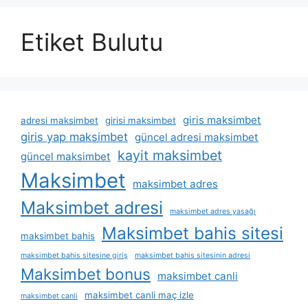
Etiket Bulutu
giris maksimbet
adresi maksimbet
girisi maksimbet
giris yap maksimbet
güncel adresi maksimbet
kayit maksimbet
güncel maksimbet
Maksimbet
maksimbet adres
Maksimbet adresi
maksimbet adres yasağı
Maksimbet bahis sitesi
maksimbet bahis
maksimbet bahis sitesine giriş
maksimbet bahis sitesinin adresi
Maksimbet bonus
maksimbet canli
maksimbet canli maç izle
maksimbet canli