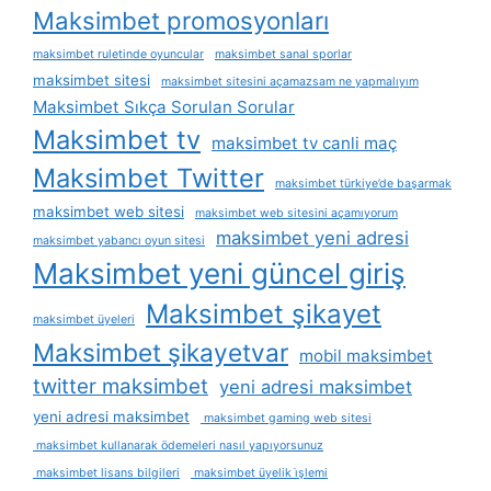
Maksimbet promosyonları
maksimbet ruletinde oyuncular
maksimbet sanal sporlar
maksimbet sitesi
maksimbet sitesini açamazsam ne yapmalıyım
Maksimbet Sıkça Sorulan Sorular
Maksimbet tv
maksimbet tv canli maç
Maksimbet Twitter
maksimbet türkiye’de başarmak
maksimbet web sitesi
maksimbet web sitesini açamıyorum
maksimbet yeni adresi
maksimbet yabancı oyun sitesi
Maksimbet yeni güncel giriş
Maksimbet şikayet
maksimbet üyeleri
Maksimbet şikayetvar
mobil maksimbet
twitter maksimbet
yeni adresi maksimbet
yeni adresi maksimbet
maksimbet gaming web sitesi
maksimbet kullanarak ödemeleri nasıl yapıyorsunuz
maksimbet lisans bilgileri
maksimbet üyelik i̇şlemi