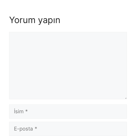
Yorum yapın
Yorum
İsim
E-
posta