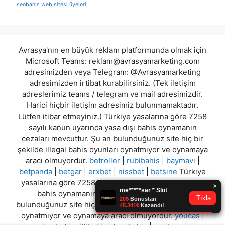
seobahis web sitesi üyeleri
Avrasya'nın en büyük reklam platformunda olmak için
Microsoft Teams:
reklam@avrasyamarketing.com
adresimizden veya Telegram: @Avrasyamarketing
adresimizden irtibat kurabilirsiniz. (Tek iletişim
adreslerimiz teams / telegram ve mail adresimizdir.
Harici hiçbir iletişim adresimiz bulunmamaktadır.
Lütfen itibar etmeyiniz.) Türkiye yasalarına göre 7258
sayılı kanun uyarınca yasa dışı bahis oynamanın
cezaları mevcuttur. Şu an bulunduğunuz site hiç bir
şekilde illegal bahis oyunları oynatmıyor ve oynamaya
aracı olmuyordur.
betroller
|
rubibahis
|
baymavi
|
betpanda
|
betgar
|
erxbet
|
nissbet
|
betsine
Türkiye
yasalarına göre 7258 sayılı kanun uyarınca yasa dışı
bahis oynamanın cezaları mevcuttur. Şu an
bulunduğunuz site hiç bir şekilde illegal bahis oyunları
oynatmıyor ve oynamaya aracı olmuyordur.
youcas
|