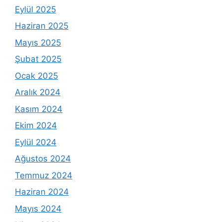
Eylül 2025
Haziran 2025
Mayıs 2025
Şubat 2025
Ocak 2025
Aralık 2024
Kasım 2024
Ekim 2024
Eylül 2024
Ağustos 2024
Temmuz 2024
Haziran 2024
Mayıs 2024