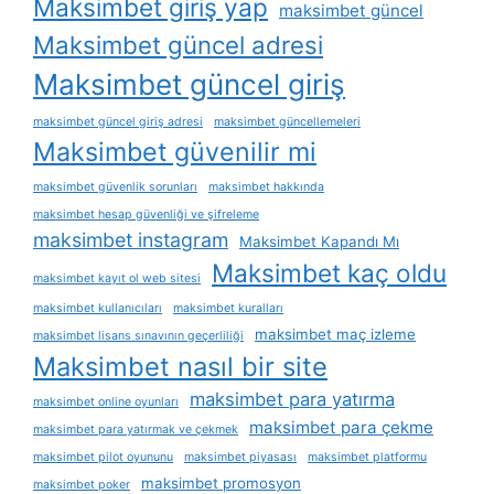
Maksimbet giriş yap
maksimbet güncel
Maksimbet güncel adresi
Maksimbet güncel giriş
maksimbet güncel giriş adresi
maksimbet güncellemeleri
Maksimbet güvenilir mi
maksimbet güvenlik sorunları
maksimbet hakkında
maksimbet hesap güvenliği ve şifreleme
maksimbet instagram
Maksimbet Kapandı Mı
Maksimbet kaç oldu
maksimbet kayıt ol web sitesi
maksimbet kullanıcıları
maksimbet kuralları
maksimbet maç izleme
maksimbet lisans sınavının geçerliliği
Maksimbet nasıl bir site
maksimbet para yatırma
maksimbet online oyunları
maksimbet para çekme
maksimbet para yatırmak ve çekmek
maksimbet pilot oyununu
maksimbet piyasası
maksimbet platformu
maksimbet promosyon
maksimbet poker