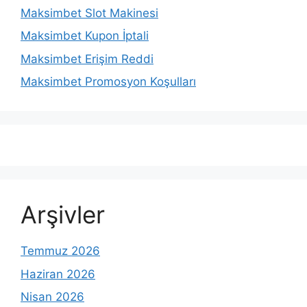
Maksimbet Slot Makinesi
Maksimbet Kupon İptali
Maksimbet Erişim Reddi
Maksimbet Promosyon Koşulları
Arşivler
Temmuz 2026
Haziran 2026
Nisan 2026