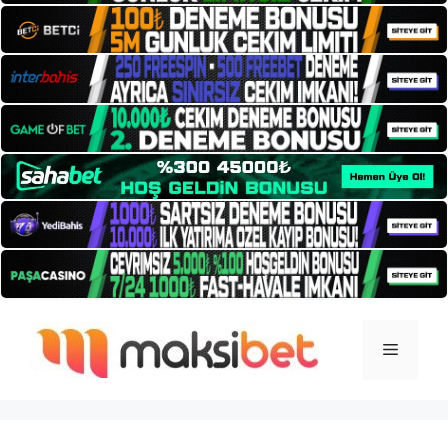
İçeriğe
atla
Menü