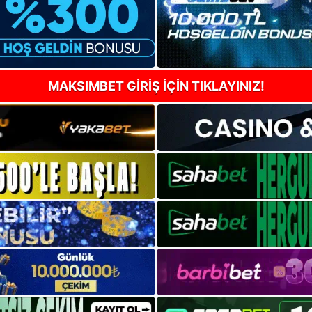
MAKSIMBET GİRİŞ İÇİN TIKLAYINIZ!