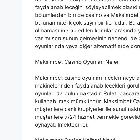
faydalanabileceğini söyleyebilmek olasıdır
bölümlerden biri de casino ve Maksimbet c
bulunan nitelik çok sayılı bir konudur. Bu
olmaması merak edilen konular arasında 
var mı sorusunun gelmesinin nedendi de 
oyunlarında veya diğer alternatiflerde do
Maksimbet Casino Oyunları Neler
Maksimbet casino oyunları incelenmeye alın
makinelerinden faydalanabilecekleri görül
oyunları da bulunmaktadır. Rulet, baccarat
kullanabilmek mümkündür. Maksimbet Cas
müşterilere canlı krupiyerler ile sunulmak
müşterilere 7/24 hizmet vermekle görevlidir
oynayabilmektedirler.