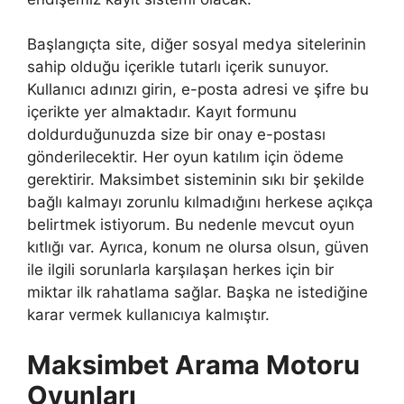
Başlangıçta site, diğer sosyal medya sitelerinin
sahip olduğu içerikle tutarlı içerik sunuyor.
Kullanıcı adınızı girin, e-posta adresi ve şifre bu
içerikte yer almaktadır. Kayıt formunu
doldurduğunuzda size bir onay e-postası
gönderilecektir. Her oyun katılım için ödeme
gerektirir. Maksimbet sisteminin sıkı bir şekilde
bağlı kalmayı zorunlu kılmadığını herkese açıkça
belirtmek istiyorum. Bu nedenle mevcut oyun
kıtlığı var. Ayrıca, konum ne olursa olsun, güven
ile ilgili sorunlarla karşılaşan herkes için bir
miktar ilk rahatlama sağlar. Başka ne istediğine
karar vermek kullanıcıya kalmıştır.
Maksimbet Arama Motoru
Oyunları