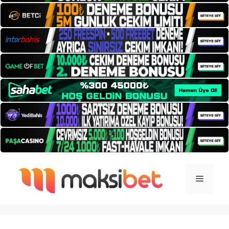
İçeriğe
atla
Menü