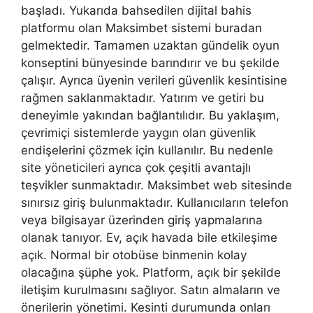
başladı. Yukarıda bahsedilen dijital bahis
platformu olan Maksimbet sistemi buradan
gelmektedir. Tamamen uzaktan gündelik oyun
konseptini bünyesinde barındırır ve bu şekilde
çalışır. Ayrıca üyenin verileri güvenlik kesintisine
rağmen saklanmaktadır. Yatırım ve getiri bu
deneyimle yakından bağlantılıdır. Bu yaklaşım,
çevrimiçi sistemlerde yaygın olan güvenlik
endişelerini çözmek için kullanılır. Bu nedenle
site yöneticileri ayrıca çok çeşitli avantajlı
teşvikler sunmaktadır. Maksimbet web sitesinde
sınırsız giriş bulunmaktadır. Kullanıcıların telefon
veya bilgisayar üzerinden giriş yapmalarına
olanak tanıyor. Ev, açık havada bile etkileşime
açık. Normal bir otobüse binmenin kolay
olacağına şüphe yok. Platform, açık bir şekilde
iletişim kurulmasını sağlıyor. Satın almaların ve
önerilerin yönetimi. Kesinti durumunda onları