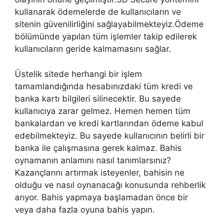
kullanarak ödemelerde de kullanıcıların ve
sitenin güvenilirliğini sağlayabilmekteyiz.Ödeme
bölümünde yapılan tüm işlemler takip edilerek
kullanıcıların geride kalmamasını sağlar.
Üstelik sitede herhangi bir işlem
tamamlandığında hesabınızdaki tüm kredi ve
banka kartı bilgileri silinecektir. Bu sayede
kullanıcıya zarar gelmez. Hemen hemen tüm
bankalardan ve kredi kartlarından ödeme kabul
edebilmekteyiz. Bu sayede kullanıcının belirli bir
banka ile çalışmasına gerek kalmaz. Bahis
oynamanın anlamını nasıl tanımlarsınız?
Kazançlarını artırmak isteyenler, bahisin ne
olduğu ve nasıl oynanacağı konusunda rehberlik
arıyor. Bahis yapmaya başlamadan önce bir
veya daha fazla oyuna bahis yapın.