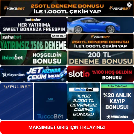
×
MAKSIMBET GİRİŞ İÇİN TIKLAYINIZ!