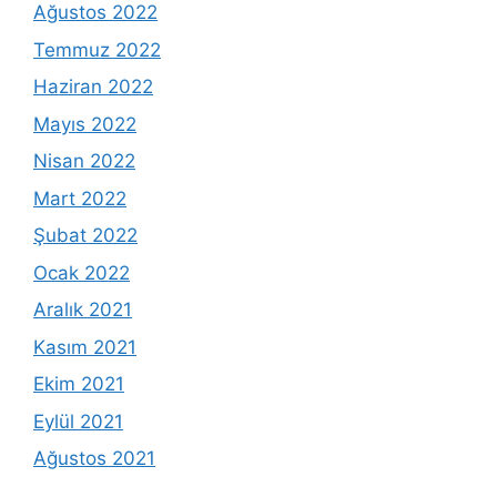
Ağustos 2022
Temmuz 2022
Haziran 2022
Mayıs 2022
Nisan 2022
Mart 2022
Şubat 2022
Ocak 2022
Aralık 2021
Kasım 2021
Ekim 2021
Eylül 2021
Ağustos 2021