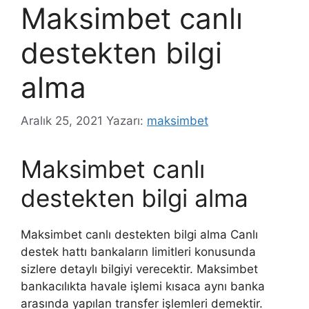
Maksimbet canlı
destekten bilgi
alma
Aralık 25, 2021
Yazarı:
maksimbet
Maksimbet canlı
destekten bilgi alma
Maksimbet canlı destekten bilgi alma Canlı
destek hattı bankaların limitleri konusunda
sizlere detaylı bilgiyi verecektir. Maksimbet
bankacılıkta havale işlemi kısaca aynı banka
arasında yapılan transfer işlemleri demektir.