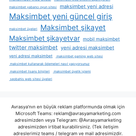
maksimbet yeni adresi
maksimbet yabancı oyun sitesi
Maksimbet yeni güncel giriş
Maksimbet şikayet
maksimbet üyeleri
Maksimbet şikayetvar
mobil maksimbet
twitter maksimbet
yeni adresi maksimbet
yeni adresi maksimbet
maksimbet gaming web sitesi
maksimbet kullanarak ödemeleri nasıl yapıyorsunuz
maksimbet lisans bilgileri
maksimbet üyelik i̇şlemi
seobahis web sitesi üyeleri
Avrasya'nın en büyük reklam platformunda olmak için
Microsoft Teams:
reklam@avrasyamarketing.com
adresimizden veya Telegram: @Avrasyamarketing
adresimizden irtibat kurabilirsiniz. (Tek iletişim
adreslerimiz teams / telegram ve mail adresimizdir.