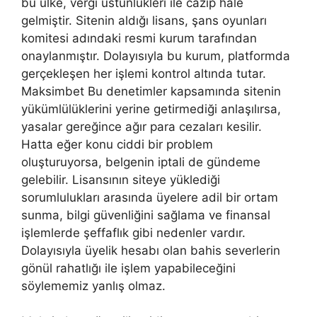
bu ülke, vergi üstünlükleri ile cazip hale
gelmiştir. Sitenin aldığı lisans, şans oyunları
komitesi adındaki resmi kurum tarafından
onaylanmıştır. Dolayısıyla bu kurum, platformda
gerçekleşen her işlemi kontrol altında tutar.
Maksimbet Bu denetimler kapsamında sitenin
yükümlülüklerini yerine getirmediği anlaşılırsa,
yasalar gereğince ağır para cezaları kesilir.
Hatta eğer konu ciddi bir problem
oluşturuyorsa, belgenin iptali de gündeme
gelebilir. Lisansının siteye yüklediği
sorumlulukları arasında üyelere adil bir ortam
sunma, bilgi güvenliğini sağlama ve finansal
işlemlerde şeffaflık gibi nedenler vardır.
Dolayısıyla üyelik hesabı olan bahis severlerin
gönül rahatlığı ile işlem yapabileceğini
söylememiz yanlış olmaz.