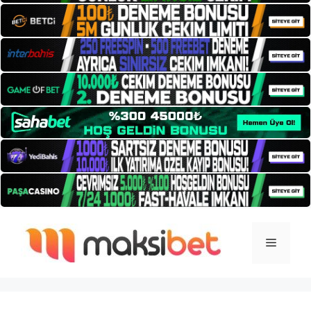
İçeriğe
atla
Menü