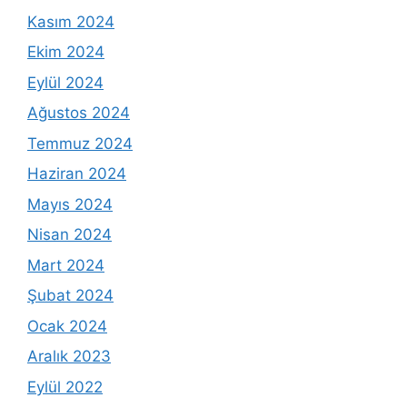
Kasım 2024
Ekim 2024
Eylül 2024
Ağustos 2024
Temmuz 2024
Haziran 2024
Mayıs 2024
Nisan 2024
Mart 2024
Şubat 2024
Ocak 2024
Aralık 2023
Eylül 2022