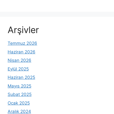
Arşivler
Temmuz 2026
Haziran 2026
Nisan 2026
Eylül 2025
Haziran 2025
Mayıs 2025
Şubat 2025
Ocak 2025
Aralık 2024