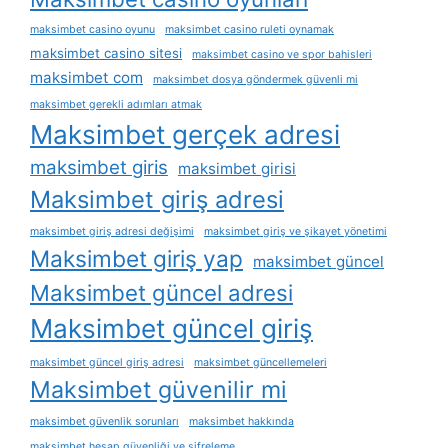
maksimbet casino oyunu
maksimbet casino ruleti oynamak
maksimbet casino sitesi
maksimbet casino ve spor bahisleri
maksimbet com
maksimbet dosya göndermek güvenli mi
maksimbet gerekli adımları atmak
Maksimbet gerçek adresi
maksimbet giris
maksimbet girisi
Maksimbet giriş adresi
maksimbet giriş adresi değişimi
maksimbet giriş ve şikayet yönetimi
Maksimbet giriş yap
maksimbet güncel
Maksimbet güncel adresi
Maksimbet güncel giriş
maksimbet güncel giriş adresi
maksimbet güncellemeleri
Maksimbet güvenilir mi
maksimbet güvenlik sorunları
maksimbet hakkında
maksimbet hesap güvenliği ve şifreleme