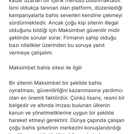
kadar uzanan bir içerik menüsü bulunmaktadır.
İsmi oldukça tanınan olan platform, düzenlediği
kampanyalarla bahis severleri kendine çekmeyi
sürdürmektedir. Ancak çoğu kişi sitenin illegal
olduğunu bildiği için Maksimbet güvenilir midir
şeklinde sorular sorar. Firmanın sahip olduğu
bazı nitelikler üzerinden bu soruya yanıt
vermeye çalışalım.
Maksimbet bahis sitesi ile ilgili
Bir sitenin Maksimbet bir şekilde bahis
oynatması, güvenilirliğini kazanmasına yardımcı
olan en önemli faktördür. Çünkü lisans, resmi bir
belgedir ve altında imzası bulunan ülkenin
kanun ve yönetmeliklerine uygun bir şekilde
hareket etmeyi gerektirir. Dünya çapında çalışan
çoğu bahis şirketinin merkezini konuşlandırdığı