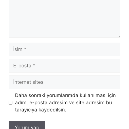
İsim
E-
posta
İnternet
sitesi
Daha sonraki yorumlarımda kullanılması için
adım, e-posta adresim ve site adresim bu
tarayıcıya kaydedilsin.