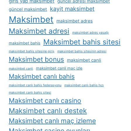
giris yap maksimbet
güncel adresi maksimbet
kayit maksimbet
güncel maksimbet
Maksimbet
maksimbet adres
Maksimbet adresi
maksimbet adres yasağı
Maksimbet bahis sitesi
maksimbet bahis
maksimbet bahis sitesine giriş
maksimbet bahis sitesinin adresi
Maksimbet bonus
maksimbet canli
maksimbet canli maç izle
maksimbet canli
Maksimbet canlı bahis
maksimbet canlı bahis federasyonu
maksimbet canlı bahis hızı
maksimbet canlı bahis sitesi
Maksimbet canlı casino
Maksimbet canlı destek
Maksimbet canlı maç izleme
Maksimbet casino oyunları