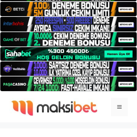
İçeriğe
atla
Menü