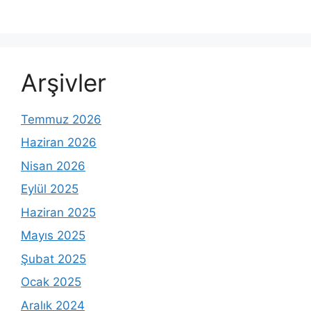
Arşivler
Temmuz 2026
Haziran 2026
Nisan 2026
Eylül 2025
Haziran 2025
Mayıs 2025
Şubat 2025
Ocak 2025
Aralık 2024