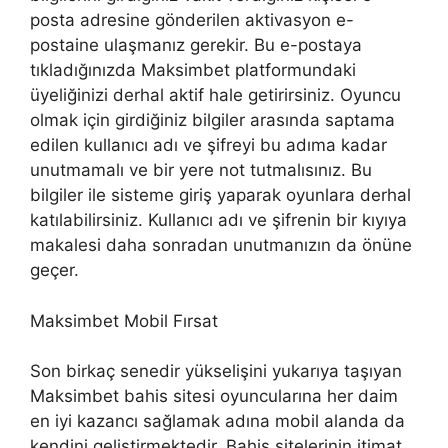
posta adresine gönderilen aktivasyon e-
postaine ulaşmanız gerekir. Bu e-postaya
tıkladığınızda Maksimbet platformundaki
üyeliğinizi derhal aktif hale getirirsiniz. Oyuncu
olmak için girdiğiniz bilgiler arasında saptama
edilen kullanıcı adı ve şifreyi bu adıma kadar
unutmamalı ve bir yere not tutmalısınız. Bu
bilgiler ile sisteme giriş yaparak oyunlara derhal
katılabilirsiniz. Kullanıcı adı ve şifrenin bir kıyıya
makalesi daha sonradan unutmanızın da önüne
geçer.
Maksimbet Mobil Fırsat
Son birkaç senedir yükselişini yukarıya taşıyan
Maksimbet bahis sitesi oyuncularına her daim
en iyi kazancı sağlamak adına mobil alanda da
kendini geliştirmektedir. Bahis sitelerinin itimat