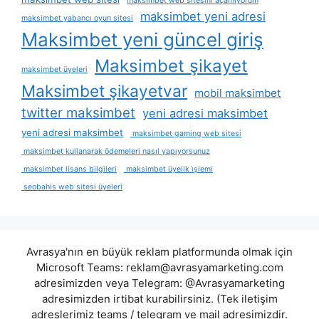
maksimbet web sitesini açamıyorum
maksimbet yeni adresi
maksimbet yabancı oyun sitesi
Maksimbet yeni güncel giriş
Maksimbet şikayet
maksimbet üyeleri
Maksimbet şikayetvar
mobil maksimbet
twitter maksimbet
yeni adresi maksimbet
yeni adresi maksimbet
maksimbet gaming web sitesi
maksimbet kullanarak ödemeleri nasıl yapıyorsunuz
maksimbet lisans bilgileri
maksimbet üyelik i̇şlemi
seobahis web sitesi üyeleri
Avrasya'nın en büyük reklam platformunda olmak için
Microsoft Teams:
reklam@avrasyamarketing.com
adresimizden veya Telegram: @Avrasyamarketing
adresimizden irtibat kurabilirsiniz. (Tek iletişim
adreslerimiz teams / telegram ve mail adresimizdir.