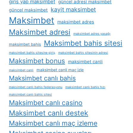
giris yap maksimbet
güncel adresi maksimbet
kayit maksimbet
güncel maksimbet
Maksimbet
maksimbet adres
Maksimbet adresi
maksimbet adres yasağı
Maksimbet bahis sitesi
maksimbet bahis
maksimbet bahis sitesine giriş
maksimbet bahis sitesinin adresi
Maksimbet bonus
maksimbet canli
maksimbet canli maç izle
maksimbet canli
Maksimbet canlı bahis
maksimbet canlı bahis federasyonu
maksimbet canlı bahis hızı
maksimbet canlı bahis sitesi
Maksimbet canlı casino
Maksimbet canlı destek
Maksimbet canlı maç izleme