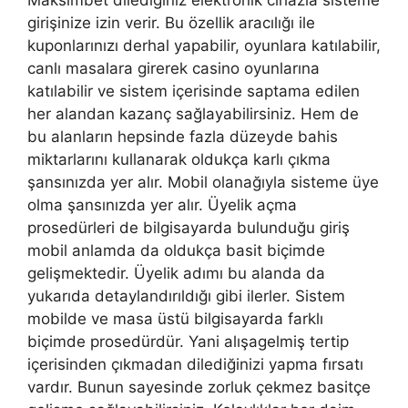
Maksimbet dilediğiniz elektronik cihazla sisteme
girişinize izin verir. Bu özellik aracılığı ile
kuponlarınızı derhal yapabilir, oyunlara katılabilir,
canlı masalara girerek casino oyunlarına
katılabilir ve sistem içerisinde saptama edilen
her alandan kazanç sağlayabilirsiniz. Hem de
bu alanların hepsinde fazla düzeyde bahis
miktarlarını kullanarak oldukça karlı çıkma
şansınızda yer alır. Mobil olanağıyla sisteme üye
olma şansınızda yer alır. Üyelik açma
prosedürleri de bilgisayarda bulunduğu giriş
mobil anlamda da oldukça basit biçimde
gelişmektedir. Üyelik adımı bu alanda da
yukarıda detaylandırıldığı gibi ilerler. Sistem
mobilde ve masa üstü bilgisayarda farklı
biçimde prosedürdür. Yani alışagelmiş tertip
içerisinden çıkmadan dilediğinizi yapma fırsatı
vardır. Bunun sayesinde zorluk çekmez basitçe