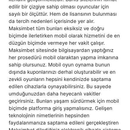
edilir bir çizgiye sahip olması oyuncular için
sayılı bir ölçüttür. Hem de lisansının bulunması
da tercih nedenleri içerisinde yer alır.
Maksimbet tüm bunları eksiksiz ve doğru
biçimde ilerletirken mobil olarak hizmetini de en
düzgün biçimde vermeye her vakit çalışır.
Maksimbet sitesinde bilgisayardan yaptığınız
her prosedürü mobil olaraktan yapma imkanına
sahip olursunuz. Mobil oyun oynama bunun
dışında kuponlarınızı derhal oluşturabilir ve en
zevkli oyunların hepsini kendinizde saptama
edilen cihazlarla oynayabilirsiniz. Bu sayede
umduğunuzdan daha heyecanlı vakitler
geçirirsiniz. Bunları yaşam sürdürmek için mobil
biçimde platforma giriş yapmalısınız. Gelişen
teknolojinin nimetlerinin hepsinden
faydalanmanıza saptama edileni gerçekleştiren