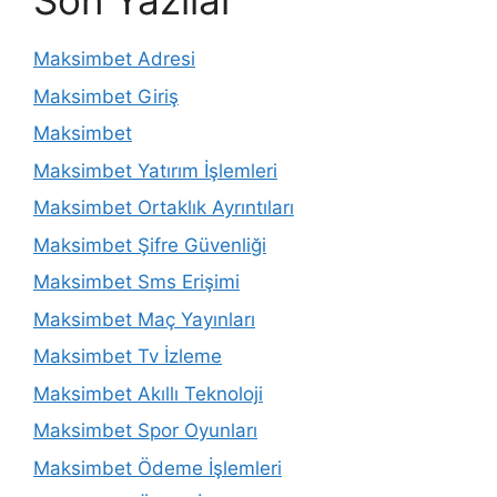
Son Yazılar
Maksimbet Adresi
Maksimbet Giriş
Maksimbet
Maksimbet Yatırım İşlemleri
Maksimbet Ortaklık Ayrıntıları
Maksimbet Şifre Güvenliği
Maksimbet Sms Erişimi
Maksimbet Maç Yayınları
Maksimbet Tv İzleme
Maksimbet Akıllı Teknoloji
Maksimbet Spor Oyunları
Maksimbet Ödeme İşlemleri