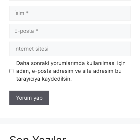
İsim
E-
posta
İnternet
sitesi
Daha sonraki yorumlarımda kullanılması için
adım, e-posta adresim ve site adresim bu
tarayıcıya kaydedilsin.