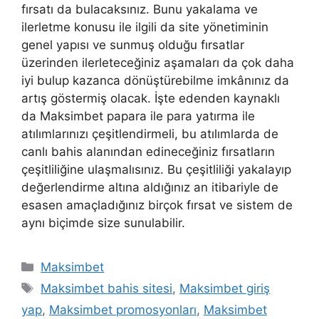
fırsatı da bulacaksınız. Bunu yakalama ve
ilerletme konusu ile ilgili da site yönetiminin
genel yapısı ve sunmuş olduğu fırsatlar
üzerinden ilerleteceğiniz aşamaları da çok daha
iyi bulup kazanca dönüştürebilme imkânınız da
artış göstermiş olacak. İşte edenden kaynaklı
da Maksimbet papara ile para yatırma ile
atılımlarınızı çeşitlendirmeli, bu atılımlarda de
canlı bahis alanından edineceğiniz fırsatların
çeşitliliğine ulaşmalısınız. Bu çeşitliliği yakalayıp
değerlendirme altına aldığınız an itibariyle de
esasen amaçladığınız birçok fırsat ve sistem de
aynı biçimde size sunulabilir.
Kategoriler
Maksimbet
Etiketler
Maksimbet bahis sitesi
,
Maksimbet giriş
yap
,
Maksimbet promosyonları
,
Maksimbet