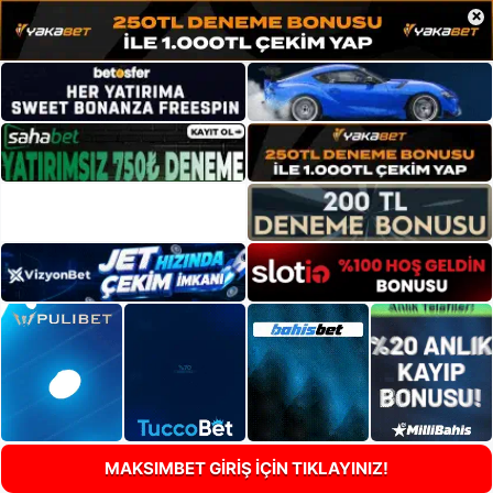
×
MAKSIMBET GİRİŞ İÇİN TIKLAYINIZ!