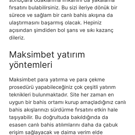
sonuçlara odaklanma imkânını da yakalama
fırsatını bulabilirsiniz. Bu sizi ileriye dönük bir
sürece ve sağlam bir canlı bahis akışına da
ulaştırmasını başarmış olacak. Hepiniz
açısından şimdiden bol şans ve sıkı kazanç
dileriz.
Maksimbet yatırım
yöntemleri
Maksimbet para yatırma ve para çekme
prosedürü yapabileceğiniz çok çeşitli yatırım
teknikleri bulunmaktadır. Site her zaman en
uygun bir bahis ortamı kurup amaçladığınız canlı
bahis akışlarınızı sürdürme fırsatını etkin hale
taşıyabilir. Bu doğrultuda bakıldığında da
esasen canlı bahis atılımlarını daha da çabuk
erişim sağlayacak ve daima verim elde