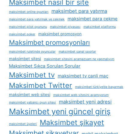
Maksimbet nasıl bir site
maksimbet para yatırma
maksimbet online oyunları
maksimbet para çekme
maksimbet para yatırmak ve çekmek
maksimbet pilot oyununu
maksimbet piyasası
maksimbet platformu
maksimbet promosyon
maksimbet poker
Maksimbet promosyonları
maksimbet ruletinde oyuncular
maksimbet sanal sporlar
maksimbet sitesi
maksimbet sitesini açamazsam ne yapmalıyım
Maksimbet Sıkça Sorulan Sorular
Maksimbet tv
maksimbet tv canli maç
Maksimbet Twitter
maksimbet türkiye’de başarmak
maksimbet web sitesi
maksimbet web sitesini açamıyorum
maksimbet yeni adresi
maksimbet yabancı oyun sitesi
Maksimbet yeni güncel giriş
Maksimbet şikayet
maksimbet üyeleri
Maksimbet şikayetvar
mobil maksimbet