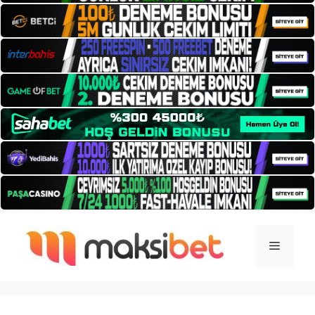
İçeriğe
atla
Menü