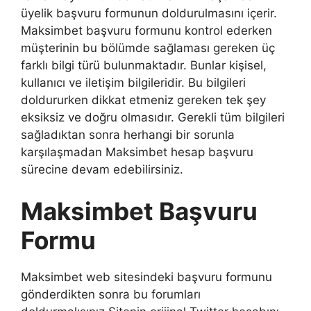
üyelik başvuru formunun doldurulmasını içerir.
Maksimbet başvuru formunu kontrol ederken
müşterinin bu bölümde sağlaması gereken üç
farklı bilgi türü bulunmaktadır. Bunlar kişisel,
kullanıcı ve iletişim bilgileridir. Bu bilgileri
doldururken dikkat etmeniz gereken tek şey
eksiksiz ve doğru olmasıdır. Gerekli tüm bilgileri
sağladıktan sonra herhangi bir sorunla
karşılaşmadan Maksimbet hesap başvuru
sürecine devam edebilirsiniz.
Maksimbet Başvuru
Formu
Maksimbet web sitesindeki başvuru formunu
gönderdikten sonra bu forumları