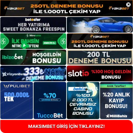
×
MAKSIMBET GİRİŞ İÇİN TIKLAYINIZ!