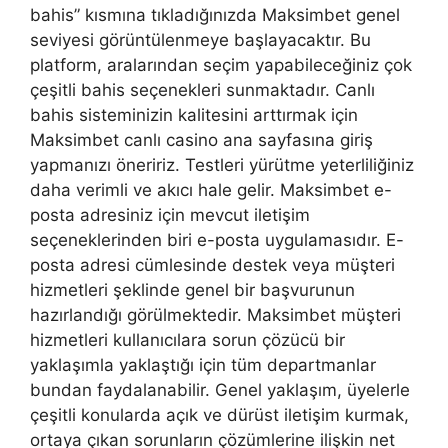
bahis” kısmına tıkladığınızda Maksimbet genel
seviyesi görüntülenmeye başlayacaktır. Bu
platform, aralarından seçim yapabileceğiniz çok
çeşitli bahis seçenekleri sunmaktadır. Canlı
bahis sisteminizin kalitesini arttırmak için
Maksimbet canlı casino ana sayfasına giriş
yapmanızı öneririz. Testleri yürütme yeterliliğiniz
daha verimli ve akıcı hale gelir. Maksimbet e-
posta adresiniz için mevcut iletişim
seçeneklerinden biri e-posta uygulamasıdır. E-
posta adresi cümlesinde destek veya müşteri
hizmetleri şeklinde genel bir başvurunun
hazırlandığı görülmektedir. Maksimbet müşteri
hizmetleri kullanıcılara sorun çözücü bir
yaklaşımla yaklaştığı için tüm departmanlar
bundan faydalanabilir. Genel yaklaşım, üyelerle
çeşitli konularda açık ve dürüst iletişim kurmak,
ortaya çıkan sorunların çözümlerine ilişkin net