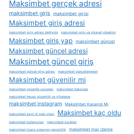
Maksimbet gerçek adresi
maksimbet giris
maksimbet girisi
Maksimbet giriş adresi
maksimbet giriş adresi değişimi
maksimbet giriş ve şikayet yönetimi
Maksimbet giriş yap
maksimbet güncel
Maksimbet güncel adresi
Maksimbet güncel giriş
maksimbet güncel giriş adresi
maksimbet güncellemeleri
Maksimbet güvenilir mi
maksimbet güvenlik sorunları
maksimbet hakkında
maksimbet hesap güvenliği ve şifreleme
maksimbet instagram
Maksimbet Kapandı Mı
Maksimbet kaç oldu
maksimbet kayıt ol web sitesi
maksimbet kullanıcıları
maksimbet kuralları
maksimbet maç izleme
maksimbet lisans sınavının geçerliliği