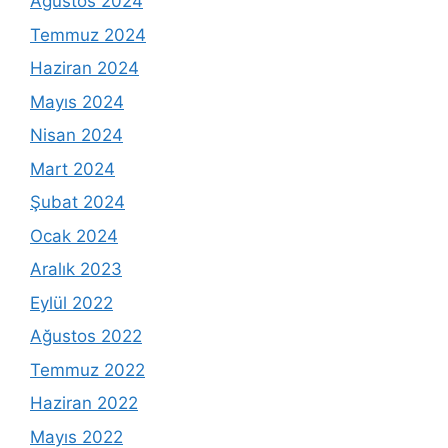
Ağustos 2024
Temmuz 2024
Haziran 2024
Mayıs 2024
Nisan 2024
Mart 2024
Şubat 2024
Ocak 2024
Aralık 2023
Eylül 2022
Ağustos 2022
Temmuz 2022
Haziran 2022
Mayıs 2022