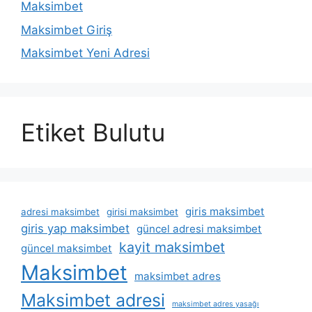
Maksimbet
Maksimbet Giriş
Maksimbet Yeni Adresi
Etiket Bulutu
giris maksimbet
adresi maksimbet
girisi maksimbet
giris yap maksimbet
güncel adresi maksimbet
kayit maksimbet
güncel maksimbet
Maksimbet
maksimbet adres
Maksimbet adresi
maksimbet adres yasağı