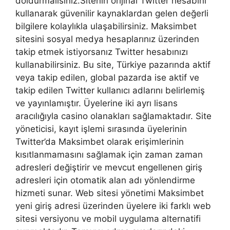
doldurmalısınız.Sitenin orijinal Twitter hesabını
kullanarak güvenilir kaynaklardan gelen değerli
bilgilere kolaylıkla ulaşabilirsiniz. Maksimbet
sitesini sosyal medya hesaplarınız üzerinden
takip etmek istiyorsanız Twitter hesabınızı
kullanabilirsiniz. Bu site, Türkiye pazarında aktif
veya takip edilen, global pazarda ise aktif ve
takip edilen Twitter kullanıcı adlarını belirlemiş
ve yayınlamıştır. Üyelerine iki ayrı lisans
aracılığıyla casino olanakları sağlamaktadır. Site
yöneticisi, kayıt işlemi sırasında üyelerinin
Twitter’da Maksimbet olarak erişimlerinin
kısıtlanmamasını sağlamak için zaman zaman
adresleri değiştirir ve mevcut engellenen giriş
adresleri için otomatik alan adı yönlendirme
hizmeti sunar. Web sitesi yönetimi Maksimbet
yeni giriş adresi üzerinden üyelere iki farklı web
sitesi versiyonu ve mobil uygulama alternatifi