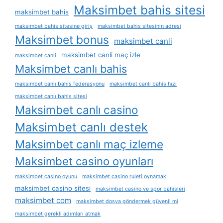
Maksimbet bahis sitesi
maksimbet bahis
maksimbet bahis sitesine giriş
maksimbet bahis sitesinin adresi
Maksimbet bonus
maksimbet canli
maksimbet canli maç izle
maksimbet canli
Maksimbet canlı bahis
maksimbet canlı bahis federasyonu
maksimbet canlı bahis hızı
maksimbet canlı bahis sitesi
Maksimbet canlı casino
Maksimbet canlı destek
Maksimbet canlı maç izleme
Maksimbet casino oyunları
maksimbet casino oyunu
maksimbet casino ruleti oynamak
maksimbet casino sitesi
maksimbet casino ve spor bahisleri
maksimbet com
maksimbet dosya göndermek güvenli mi
maksimbet gerekli adımları atmak